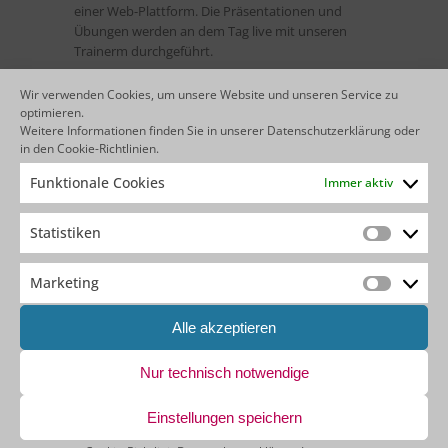
einer Web-Plattform. Die Präsentationen und
Übungen werden an dem Tag live mit unseren
Trainerm durchgeführt.
Wir verwenden Cookies, um unsere Website und unseren Service zu
optimieren.
Jetzt zum Jump Start anmelden
Weitere Informationen finden Sie in unserer
Datenschutzerklärung
oder
in den
Cookie-Richtlinien
.
Funktionale Cookies
Immer aktiv
Statistiken
Statistik
AGENTBASE BLOG
Marketing
Marketin
Vier Webinare, ein roter Faden: Ein Rückblick auf
Alle akzeptieren
die Agentic-Systems-Engineering-Reihe
Webinar-Aufzeichnung: Wie Ihr OutSystems-Team
Nur technisch notwendige
den nächsten Produktivitätssprung macht
Einstellungen speichern
Vom Prompt zur fertigen Anwendung –