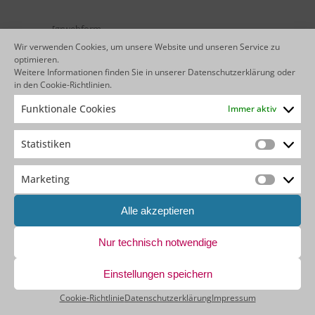
[grwebform
url=”https://app.getresponse.com/view_webform_v2.js?
Wir verwenden Cookies, um unsere Website und unseren Service zu
u=BcVEm&webforms_id=29404801″ css=”on”
optimieren.
center=”off” center_margin=”200″/]
Weitere Informationen finden Sie in unserer
Datenschutzerklärung
oder
in den
Cookie-Richtlinien
.
Funktionale Cookies
Immer aktiv
AGENTBASE BLOG
Statistiken
Statistik
Marketing
Vier Webinare, ein roter Faden: Ein Rückblick auf
Marketin
die Agentic-Systems-Engineering-Reihe
Alle akzeptieren
Webinar-Aufzeichnung: Wie Ihr OutSystems-Team
den nächsten Produktivitätssprung macht
Nur technisch notwendige
Vom Prompt zur fertigen Anwendung –
Einstellungen speichern
OutSystems Mentor live erleben: Die Webinar-
Aufzeichnung ist da
Cookie-Richtlinie
Datenschutzerklärung
Impressum