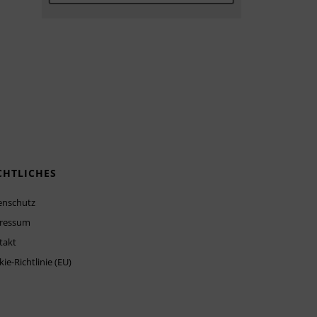
CHTLICHES
enschutz
ressum
takt
ie-Richtlinie (EU)