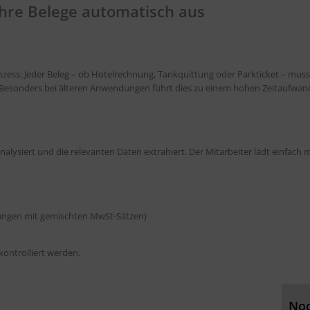
 Ihre Belege automatisch aus
zess: Jeder Beleg – ob Hotelrechnung, Tankquittung oder Parkticket – muss
onders bei älteren Anwendungen führt dies zu einem hohen Zeitaufwand, F
lysiert und die relevanten Daten extrahiert. Der Mitarbeiter lädt einfach m
nungen mit gemischten MwSt-Sätzen)
ontrolliert werden.
Noc