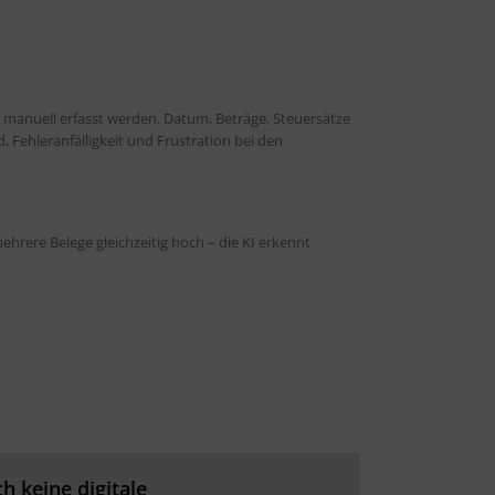
 manuell erfasst werden. Datum, Beträge, Steuersätze
ehleranfälligkeit und Frustration bei den
ehrere Belege gleichzeitig hoch – die KI erkennt
h keine digitale