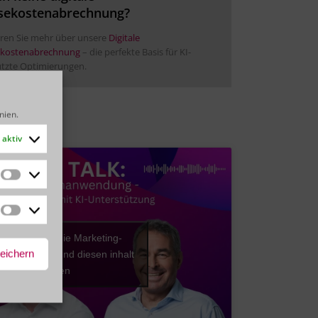
sekostenabrechnung?
hren Sie mehr über unsere
Digitale
ekostenabrechnung
– die perfekte Basis für KI-
ützte Optimierungen.
inien
.
aktiv
Statistiken
Marketing
er klicken, um die Marketing-
peichern
akzeptieren und diesen inhalt
zu aktivieren