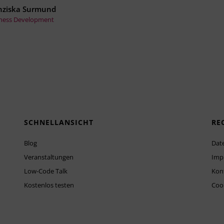
nziska Surmund
ness Development
SCHNELLANSICHT
RE
Blog
Dat
Veranstaltungen
Imp
Low-Code Talk
Kon
Kostenlos testen
Cook