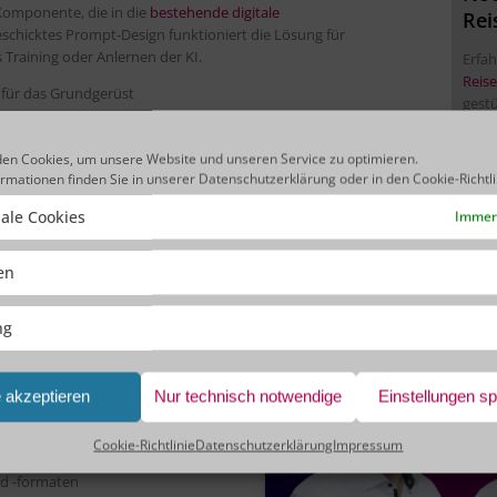
-Komponente, die in die
bestehende digitale
Rei
chicktes Prompt-Design funktioniert die Lösung für
Training oder Anlernen der KI.
Erfa
Reis
für das Grundgerüst
gest
en Cookies, um unsere Website und unseren Service zu optimieren.
ormationen finden Sie in unserer
Datenschutzerklärung
oder in den
Cookie-Richtl
ale Cookies
Immer 
ken
ng
abe
Bitte hi
e akzeptieren
Nur technisch notwendige
Einstellungen s
Cookies zu 
r
Cookie-Richtlinie
Datenschutzerklärung
Impressum
nd -formaten