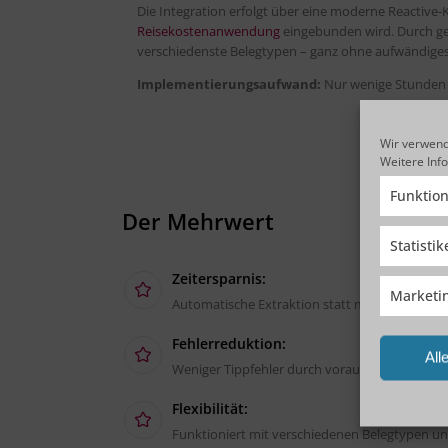
Die Integration erfolgt über eine moderne Reactive
Reisekostenanwendung
eingebunden wird. Durch ges
verschiedenste Belegtypen – ganz ohne aufwändiges 
Implementierungsaufwand:
Nur wenige Stunden 
Wir verwend
Weitere Inf
Funktion
Der Mehrwert
Statisti
Zeitersparnis:
Marketi
Automatische Extraktion statt manueller Eing
Fehlerreduktion:
All
Weniger Tippfehler durch vorausgefüllte Felde
Flexibilität:
Funktioniert mit verschiedenen Belegtypen u