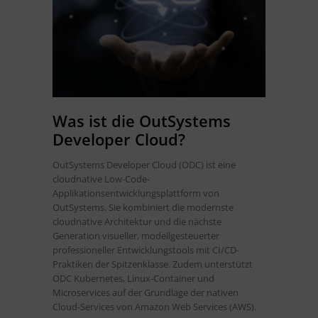
Was ist die OutSystems
Developer Cloud?
OutSystems Developer Cloud (ODC) ist eine
cloudnative Low-Code-
Applikationsentwicklungsplattform von
OutSystems. Sie kombiniert die modernste
cloudnative Architektur und die nächste
Generation visueller, modellgesteuerter
professioneller Entwicklungstools mit CI/CD-
Praktiken der Spitzenklasse. Zudem unterstützt
ODC Kubernetes, Linux-Container und
Microservices auf der Grundlage der nativen
Cloud-Services von Amazon Web Services (AWS).