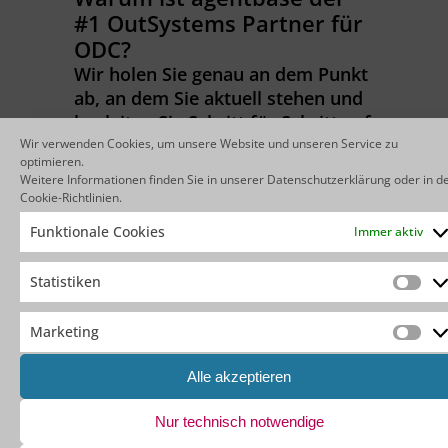
#1 OutSystems Partner für
ODC?
Wir holen Sie genau an dem Punkt
ab, an dem Sie aktuell stehen und
begleiten Sie Schritt für Schritt auf
Ihrem Weg mit ODC.
Wir verwenden Cookies, um unsere Website und unseren Service zu
optimieren.
Weitere Informationen finden Sie in unserer
Datenschutzerklärung
oder in d
Cookie-Richtlinien
.
Funktionale Cookies
Immer aktiv
Statistiken
Stat
Marketing
Mar
Die agentbase AG ist
erste OutSystems Partner in
Central Europe, der ein Projekt mit ODC
Alle akzeptieren
umsetzt.
Als Full-Service-Provider unterstützt
unser Team Sie dabei, maßgeschneiderte
Nur technisch notwendige
Softwarelösungen mit der leistungsstarken
Low-