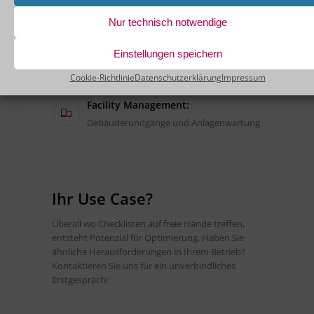
Pflegedokumentation und
Patientenversorgung
Nur technisch notwendige
Produktion:
Einstellungen speichern
Qualitätskontrollen und
Sicherheitschecks
Cookie-Richtlinie
Datenschutzerklärung
Impressum
Facility Management:
Gebäuderundgänge und Anlagenwartung
Ihr Use Case?
Überall wo Checklisten auf freie Hände treffen,
entsteht Potenzial für Optimierung. Haben Sie
ähnliche Herausforderungen in Ihrem Betrieb?
Kontaktieren Sie uns für ein unverbindliches
Erstgespräch!