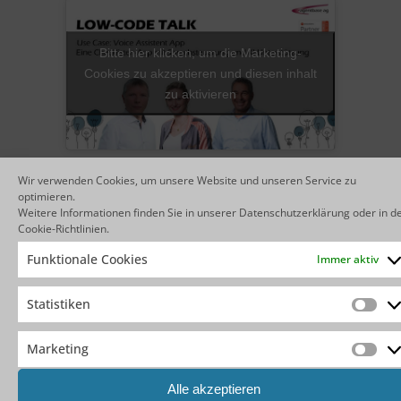
Bitte hier klicken, um die Marketing-
Cookies zu akzeptieren und diesen inhalt
zu aktivieren
Wir verwenden Cookies, um unsere Website und unseren Service zu
optimieren.
Weitere Informationen finden Sie in unserer
Datenschutzerklärung
oder in d
Cookie-Richtlinien
.
Anwendungsbeispiele
Funktionale Cookies
Immer aktiv
Statistiken
Werkstätten:
Stat
Maschinenwartung und
Fahrzeuginspektion
Marketing
Mar
Gesundheitswesen:
Alle akzeptieren