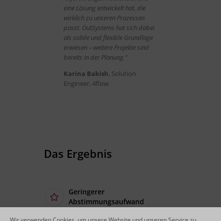
eine Lösung entwickelt hat, die
wirklich zu unseren Prozessen
passt. OutSystems hat sich dabei
als solide und flexible Grundlage
erwiesen – weitere Projekte sind
bereits in der Planung.”
Karina Bakish
, Solution
Engineer, 4flow
Das Ergebnis
Geringerer
Abstimmungsaufwand
und weniger Rückfragen
Wir verwenden Cookies, um unsere Website und unseren Service zu