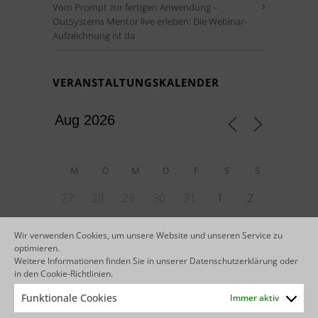
Vom Prompt zur fertigen Anwendung –
OutSystems Mentor live erleben: Die Webinar-
Aufzeichnung ist da
VERANSTALTUNGSKALENDER
M
D
M
D
F
S
S
27
28
29
30
31
1
2
3
4
5
6
7
8
9
Wir verwenden Cookies, um unsere Website und unseren Service zu
optimieren.
10
13
14
15
16
11
12
Weitere Informationen finden Sie in unserer
Datenschutzerklärung
oder
in den
Cookie-Richtlinien
.
22
23
17
18
19
20
21
Funktionale Cookies
Immer aktiv