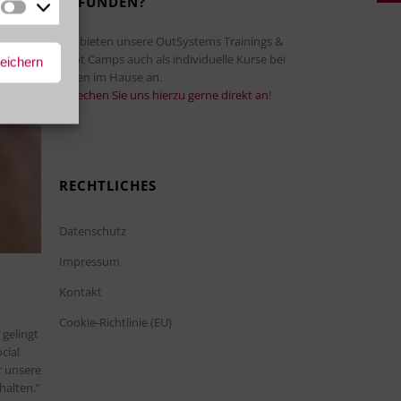
GEFUNDEN?
Marketing
Wir bieten unsere OutSystems Trainings &
Boot Camps auch als individuelle Kurse bei
peichern
Ihnen im Hause an.
Sprechen Sie uns hierzu gerne direkt an
!
RECHTLICHES
Datenschutz
Impressum
Kontakt
Cookie-Richtlinie (EU)
 gelingt
cial
r unsere
alten.”