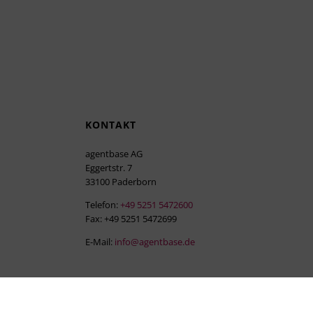
KONTAKT
agentbase AG
Eggertstr. 7
33100 Paderborn
Telefon:
+49 5251 5472600
Fax: +49 5251 5472699
E-Mail:
info@agentbase.de