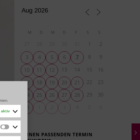
M
D
M
D
F
S
S
27
28
29
30
31
1
2
7
8
9
3
4
5
6
13
14
15
16
10
11
12
22
23
17
18
19
20
21
29
30
24
25
26
27
28
inien
.
4
5
6
31
1
2
3
aktiv
Statistiken
KEINEN PASSENDEN TERMIN