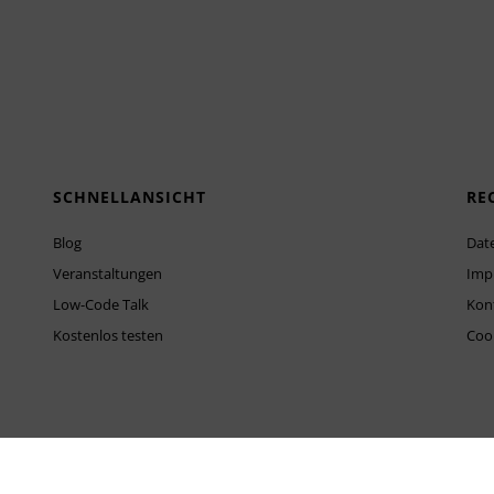
SCHNELLANSICHT
RE
Blog
Dat
Veranstaltungen
Imp
Low-Code Talk
Kon
Kostenlos testen
Cook