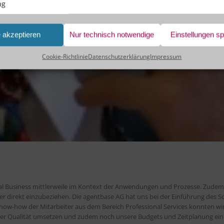
ng
e akzeptieren
Nur technisch notwendige
Einstellungen s
Cookie-Richtlinie
Datenschutzerklärung
Impressum
ocial Business mittlerweile im Kontext der Anwendungen und Prozesse. Zudem
r direkt einzubeziehen. Die agentbase AG hat uns bei der Einführung des So
Know-how der Mitarbeiter aus dem Bereich Professional Services konnten wi
r Qualität umsetzen und zudem noch unsere Budgets und Zeitplanung einh