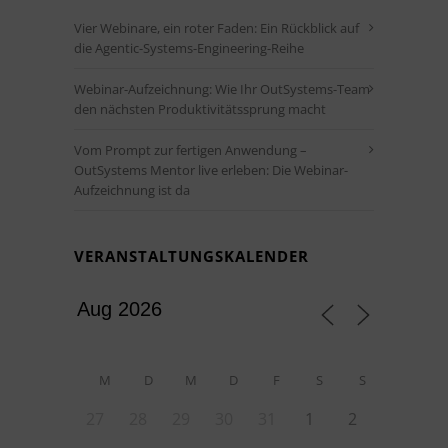
Vier Webinare, ein roter Faden: Ein Rückblick auf
die Agentic-Systems-Engineering-Reihe
Webinar-Aufzeichnung: Wie Ihr OutSystems-Team
den nächsten Produktivitätssprung macht
Vom Prompt zur fertigen Anwendung –
OutSystems Mentor live erleben: Die Webinar-
Aufzeichnung ist da
VERANSTALTUNGSKALENDER
M
D
M
D
F
S
S
27
28
29
30
31
1
2