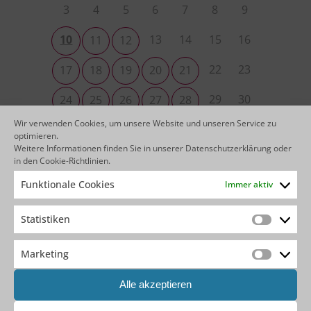
3
4
5
6
7
8
9
10
13
14
15
16
11
12
22
23
17
18
19
20
21
29
30
24
25
26
27
28
Wir verwenden Cookies, um unsere Website und unseren Service zu
4
5
6
31
1
2
3
optimieren.
Weitere Informationen finden Sie in unserer
Datenschutzerklärung
oder
in den
Cookie-Richtlinien
.
Funktionale Cookies
Immer aktiv
KEINEN PASSENDEN TERMIN
GEFUNDEN?
Statistiken
Statistik
Wir bieten unsere OutSystems Trainings & Boot
Camps auch als individuelle Kurse bei Ihnen im
Marketing
Marketin
Hause an.
Sprechen Sie uns hierzu gerne direkt an
!
Alle akzeptieren