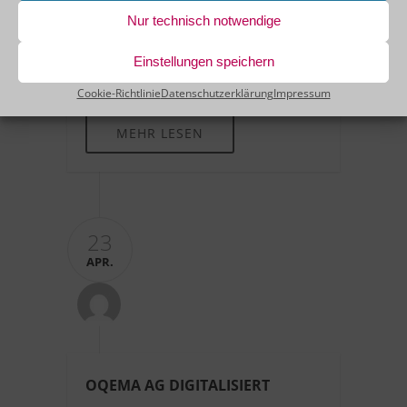
OutSystems hat Schneider Electric seine IT-
Nur technisch notwendige
Landschaft verändert und eine "Low-Code
Digital Factory" gegründet, die in den ersten
Einstellungen speichern
20 Monaten mehr als 60 neue Apps
produzierte.
Cookie-Richtlinie
Datenschutzerklärung
Impressum
MEHR LESEN
23
APR.
OQEMA AG DIGITALISIERT