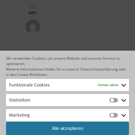
02
OKT.
“LOW-CODE DIGITAL FACTORY”
Wir verwenden Cookies, um unsere Website und unseren Service zu
TREIBT DIGITALE
optimieren.
Weitere Informationen finden Sie in unserer
Datenschutzerklärung
oder
TRANSFORMATION BEI
in den
Cookie-Richtlinien
.
SCHNEIDER ELECTRIC VORAN
Funktionale Cookies
Immer aktiv
Um die Innovation für die Kunden
fortzusetzen, benötigte Schneider mehr
Statistiken
Statistik
Agilität und Effizienz in seinen
Geschäftsprozessen, Fähigkeiten und
Marketing
Abläufen. Einschließlich intelligenter und
Marketin
moderner Anwendungen, die schnell
entwickelt, bereitgestellt, verwaltet und
Alle akzeptieren
verändert werden konnten. Mit