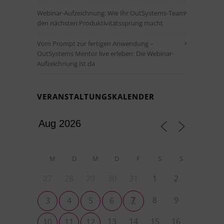
Webinar-Aufzeichnung: Wie Ihr OutSystems-Team
den nächsten Produktivitätssprung macht
Vom Prompt zur fertigen Anwendung –
OutSystems Mentor live erleben: Die Webinar-
Aufzeichnung ist da
VERANSTALTUNGSKALENDER
M
D
M
D
F
S
S
27
28
29
30
31
1
2
7
8
9
3
4
5
6
13
14
15
16
10
11
12