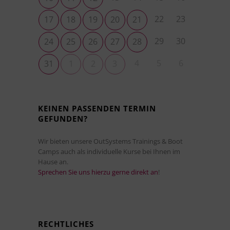
22
23
17
18
19
20
21
29
30
24
25
26
27
28
4
5
6
31
1
2
3
KEINEN PASSENDEN TERMIN
GEFUNDEN?
Wir bieten unsere OutSystems Trainings & Boot
Camps auch als individuelle Kurse bei Ihnen im
Hause an.
Sprechen Sie uns hierzu gerne direkt an
!
RECHTLICHES