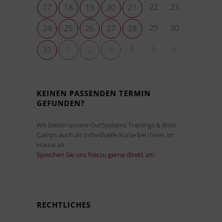
22
23
17
18
19
20
21
29
30
24
25
26
27
28
4
5
6
31
1
2
3
KEINEN PASSENDEN TERMIN
GEFUNDEN?
Wir bieten unsere OutSystems Trainings & Boot
Camps auch als individuelle Kurse bei Ihnen im
Hause an.
Sprechen Sie uns hierzu gerne direkt an
!
RECHTLICHES