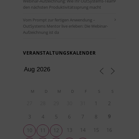
Webinar-Aufzeichnung: Wie Ihr OutSystems-Team
den nächsten Produktivitätssprung macht
Vom Prompt zur fertigen Anwendung –
OutSystems Mentor live erleben: Die Webinar-
Aufzeichnung ist da
VERANSTALTUNGSKALENDER
M
D
M
D
F
S
S
27
28
29
30
31
1
2
9
3
4
5
6
7
8
13
14
15
16
10
11
12