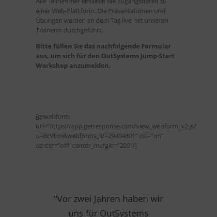
Alle Teilnehmer erhalten die Zugangsdaten zu
einer Web-Plattform. Die Präsentationen und
Übungen werden an dem Tag live mit unseren
Trainerm durchgeführt.
Bitte füllen Sie das nachfolgende Formular
aus, um sich für den OutSystems Jump-Start
Workshop anzumelden.
[grwebform
url=”https://app.getresponse.com/view_webform_v2.js?
u=BcVEm&webforms_id=29404801″ css=”on”
center=”off” center_margin=”200″/]
"Vor zwei Jahren haben wir
"Das
uns für OutSystems
mir