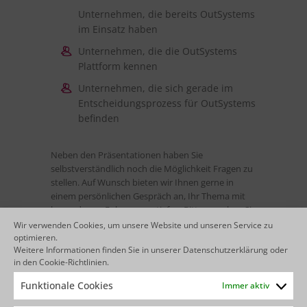
Unternehmen, die bereits OutSystems
im Einsatz haben
Unternehmen, die die OutSystems
Plattform kennen
Unternehmen, die sich gerade im
Entscheidungsprozess für OutSystems
befinden
Neben den Präsentationen haben Sie
selbstverständlich noch die Möglichkeit Fragen zu
stellen. Auf Wunsch bieten wir Ihnen gerne in
einem persönlichen Gespräch an, Ihr Thema mit
besonderem Fokus zu vertiefen. Bitte sprechen Sie
uns hierzu einfach direkt an.
Wir verwenden Cookies, um unsere Website und unseren Service zu
optimieren.
Um sich für unseren Webcast anzumelden, füllen
Weitere Informationen finden Sie in unserer
Datenschutzerklärung
oder
Sie bitte einfach untenstehendes Formular aus. Sie
in den
Cookie-Richtlinien
.
bekommen kein Formular angezeigt? Dann
Funktionale Cookies
Immer aktiv
schicken Sie uns bitte einfach eine E-Mail an
marketing@agentbase.de
und wir schicken Ihnen