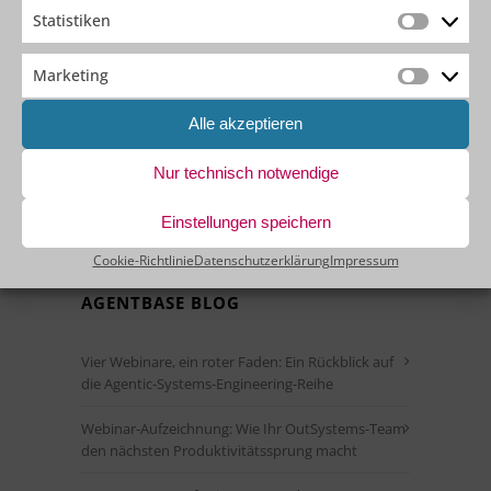
die Zugangsdaten.
Statistiken
Statistik
Marketing
Marketin
Alle akzeptieren
[grwebform
url=”https://app.getresponse.com/view_webform_v2.js?
u=BcVEm&webforms_id=44897101″ css=”on”
Nur technisch notwendige
center=”off” center_margin=”200″/]
Einstellungen speichern
Cookie-Richtlinie
Datenschutzerklärung
Impressum
AGENTBASE BLOG
Vier Webinare, ein roter Faden: Ein Rückblick auf
die Agentic-Systems-Engineering-Reihe
Webinar-Aufzeichnung: Wie Ihr OutSystems-Team
den nächsten Produktivitätssprung macht