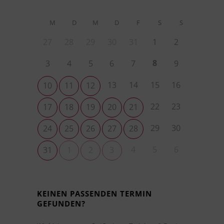
M
D
M
D
F
S
S
27
28
29
30
31
1
2
8
3
4
5
6
7
9
13
14
15
16
10
11
12
22
23
17
18
19
20
21
29
30
24
25
26
27
28
4
5
6
31
1
2
3
KEINEN PASSENDEN TERMIN
GEFUNDEN?