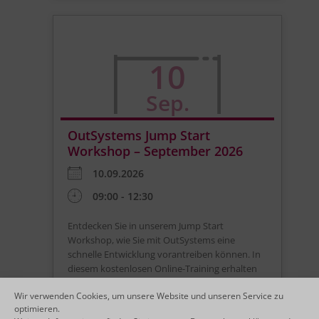
10
Sep.
OutSystems Jump Start
Workshop – September 2026
10.09.2026
09:00 - 12:30
Entdecken Sie in unserem Jump Start
Workshop, wie Sie mit OutSystems eine
schnelle Entwicklung vorantreiben können. In
diesem kostenlosen Online-Training erhalten
Sie einen Überblick über die OutSystems Low-
Wir verwenden Cookies, um unsere Website und unseren Service zu
Code-Plattform und lernen dann, wie Sie damit
optimieren.
Anwendungen für Unternehmen planen,