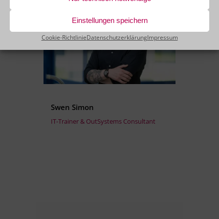
Einstellungen speichern
Cookie-Richtlinie
Datenschutzerklärung
Impressum
Swen Simon
IT-Trainer & OutSystems Consultant