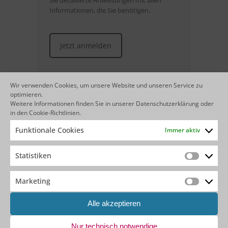
Sie detaillierte Anweisungen mit allen
Informationen, die Sie benötigen.
Jetzt anmelden
Zielgruppe
Wir verwenden Cookies, um unsere Website und unseren Service zu
optimieren.
Weitere Informationen finden Sie in unserer
Datenschutzerklärung
oder
Kosten & Dauer
in den
Cookie-Richtlinien
.
Funktionale Cookies
Immer aktiv
Anmeldung
Statistiken
Statistik
Unser Trainer für die Boot
Marketing
Marketin
Camps
Alle akzeptieren
Nur technisch notwendige