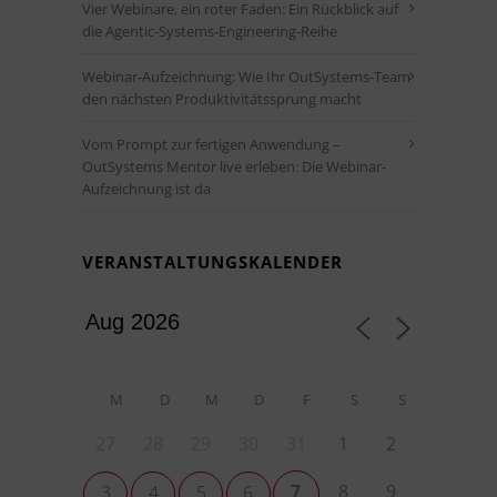
Vier Webinare, ein roter Faden: Ein Rückblick auf
die Agentic-Systems-Engineering-Reihe
Webinar-Aufzeichnung: Wie Ihr OutSystems-Team
den nächsten Produktivitätssprung macht
Vom Prompt zur fertigen Anwendung –
OutSystems Mentor live erleben: Die Webinar-
Aufzeichnung ist da
VERANSTALTUNGSKALENDER
M
D
M
D
F
S
S
27
28
29
30
31
1
2
7
8
9
3
4
5
6