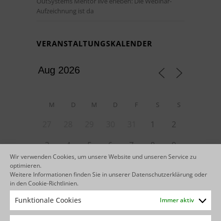
OutSystems Mentor live erleben: Die Webinar-
Aufzeichnung ist da
VERANSTALTUNGSKALENDER
M
D
M
D
F
S
S
27
28
29
30
31
1
2
3
4
5
6
7
8
9
Wir verwenden Cookies, um unsere Website und unseren Service zu
10
13
14
15
16
optimieren.
11
12
Weitere Informationen finden Sie in unserer
Datenschutzerklärung
oder
in den
Cookie-Richtlinien
.
22
23
17
18
19
20
21
Funktionale Cookies
Immer aktiv
29
30
24
25
26
27
28