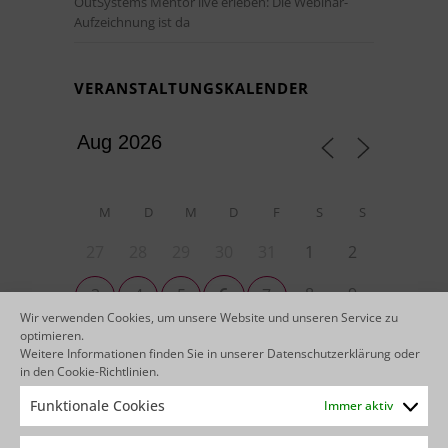
OutSystems Mentor live erleben: Die Webinar-
Aufzeichnung ist da
VERANSTALTUNGSKALENDER
M
D
M
D
F
S
S
27
28
29
30
31
1
2
6
8
9
3
4
5
7
Wir verwenden Cookies, um unsere Website und unseren Service zu
13
14
15
16
optimieren.
10
11
12
Weitere Informationen finden Sie in unserer
Datenschutzerklärung
oder
in den
Cookie-Richtlinien
.
22
23
17
18
19
20
21
Funktionale Cookies
Immer aktiv
29
30
24
25
26
27
28