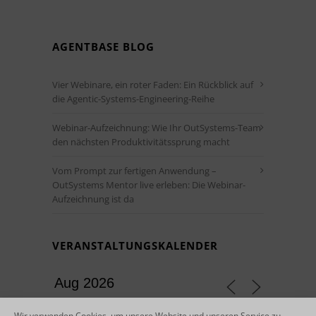
AGENTBASE BLOG
Vier Webinare, ein roter Faden: Ein Rückblick auf
die Agentic-Systems-Engineering-Reihe
Webinar-Aufzeichnung: Wie Ihr OutSystems-Team
den nächsten Produktivitätssprung macht
Vom Prompt zur fertigen Anwendung –
OutSystems Mentor live erleben: Die Webinar-
Aufzeichnung ist da
VERANSTALTUNGSKALENDER
Wir verwenden Cookies, um unsere Website und unseren Service zu