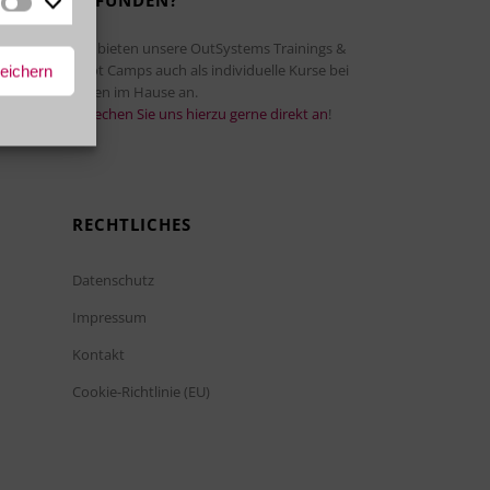
GEFUNDEN?
Marketing
Wir bieten unsere OutSystems Trainings &
Boot Camps auch als individuelle Kurse bei
peichern
Ihnen im Hause an.
Sprechen Sie uns hierzu gerne direkt an
!
RECHTLICHES
Datenschutz
Impressum
Kontakt
Cookie-Richtlinie (EU)