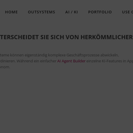
HOME
OUTSYSTEMS
AI / KI
PORTFOLIO
USE 
NTERSCHEIDET SIE SICH VON HERKÖMMLICHER 
Systeme können eigenständig komplexe Geschäftsprozesse abwickeln,
dinieren. Während ein einfacher
AI Agent Builder
einzelne KI-Features in Ap
tonom.