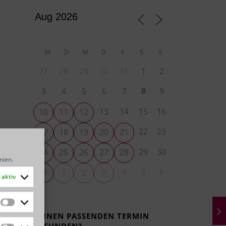
M
D
M
D
F
S
S
27
28
29
30
31
1
2
8
3
4
5
6
7
9
13
14
15
16
10
11
12
22
23
17
18
19
20
21
29
30
24
25
26
27
28
inien
.
4
5
6
31
1
2
3
aktiv
Statistiken
KEINEN PASSENDEN TERMIN