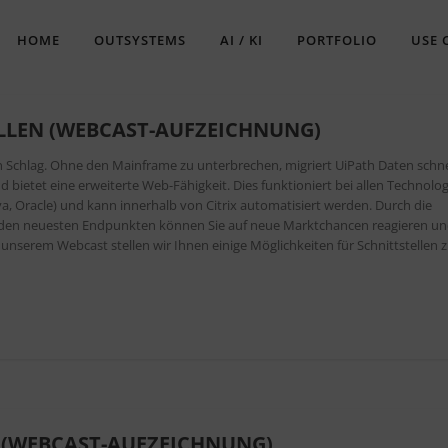
HOME
OUTSYSTEMS
AI / KI
PORTFOLIO
USE 
LLEN (WEBCAST-AUFZEICHNUNG)
en Schlag. Ohne den Mainframe zu unterbrechen, migriert UiPath Daten schne
 bietet eine erweiterte Web-Fähigkeit. Dies funktioniert bei allen Technolo
 Oracle) und kann innerhalb von Citrix automatisiert werden. Durch die
 den neuesten Endpunkten können Sie auf neue Marktchancen reagieren u
nserem Webcast stellen wir Ihnen einige Möglichkeiten für Schnittstellen z
R (WEBCAST-AUFZEICHNUNG)