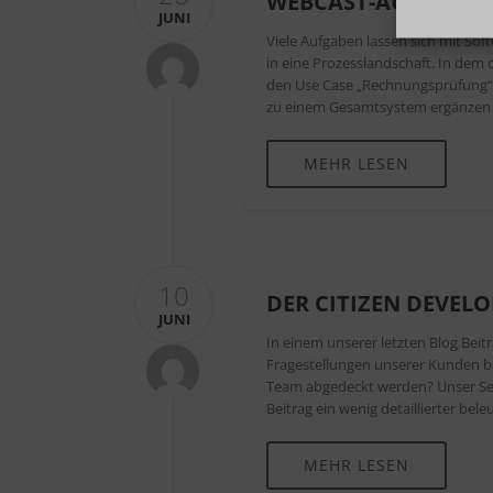
WEBCAST-AUFZEICH
JUNI
Viele Aufgaben lassen sich mit So
in eine Prozesslandschaft. In dem 
den Use Case „Rechnungsprüfung“ w
zu einem Gesamtsystem ergänzen u
MEHR LESEN
10
DER CITIZEN DEVELO
JUNI
In einem unserer letzten Blog Beit
Fragestellungen unserer Kunden bes
Team abgedeckt werden? Unser Sen
Beitrag ein wenig detaillierter bele
MEHR LESEN