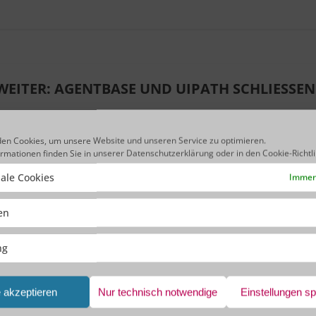
 WEITER: AGENTBASE UND UIPATH SCHLIESSEN P
tomation (RPA) ist für viele Unternehmen der nächste logische Schritt auf 
en Cookies, um unsere Website und unseren Service zu optimieren.
dardisierte Prozesse lassen sich durch RPA nahezu vollständig automatisiere
ormationen finden Sie in unserer
Datenschutzerklärung
oder in den
Cookie-Richtl
em der führenden RPA-Anbieter, eröffnet den Kunden der agentbase neue
ale Cookies
 wiederkehrender Routineaufgaben. Denn UiPath bietet eine intuitive und
Immer 
bung im Bereich Automatisierung.
ken
ng
e akzeptieren
Nur technisch notwendige
Einstellungen s