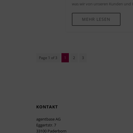
was wir von unseren Kunden und In
MEHR LESEN
Page 1 of 3
1
2
3
KONTAKT
agentbase AG
Eggertstr. 7
33100 Paderborn