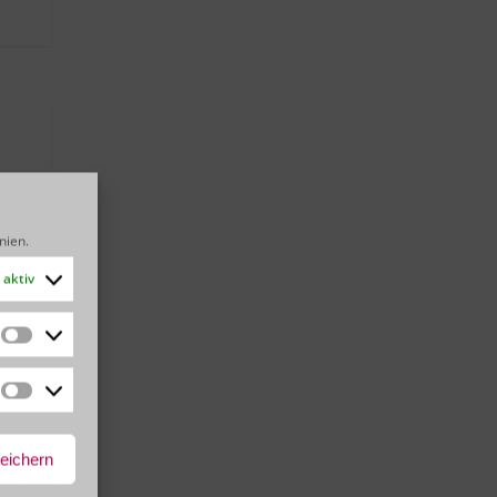
dem
n.
inien
.
aktiv
Statistiken
Marketing
peichern