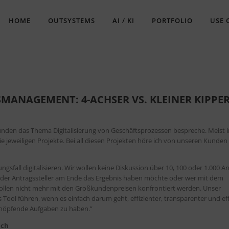
HOME
OUTSYSTEMS
AI / KI
PORTFOLIO
USE 
SMANAGEMENT: 4-ACHSER VS. KLEINER KIPPE
Kunden das Thema Digitalisierung von Geschäftsprozessen bespreche. Meist i
die jeweiligen Projekte. Bei all diesen Projekten höre ich von unseren Kunde
sfall digitalisieren. Wir wollen keine Diskussion über 10, 100 oder 1.000 
er der Antragssteller am Ende das Ergebnis haben möchte oder wer mit dem
er wollen nicht mehr mit den Großkundenpreisen konfrontiert werden. Unser
s Tool führen, wenn es einfach darum geht, effizienter, transparenter und ef
chöpfende Aufgaben zu haben.”
ich