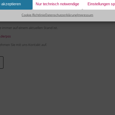
:
e akzeptieren
Nur technisch notwendige
Einstellungen s
zung Ihres Prozesses.
Cookie-Richtlinie
Datenschutzerklärung
Impressum
immer auf einem aktuellen Stand ist.
.de/pss
ehmen Sie mit uns Kontakt auf.