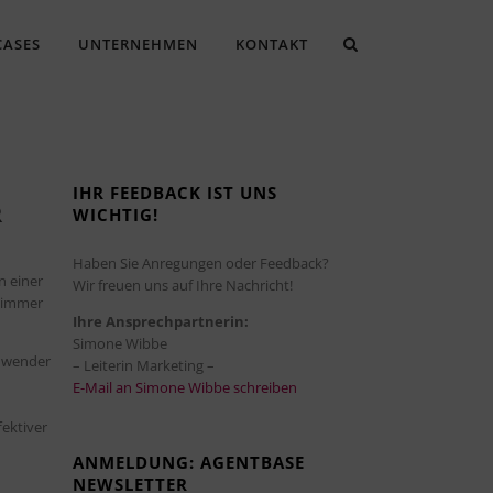
CASES
UNTERNEHMEN
KONTAKT
IHR FEEDBACK IST UNS
R
WICHTIG!
Haben Sie Anregungen oder Feedback?
n einer
Wir freuen uns auf Ihre Nachricht!
n immer
Ihre Ansprechpartnerin:
Simone Wibbe
Anwender
– Leiterin Marketing –
E-Mail an Simone Wibbe schreiben
fektiver
ANMELDUNG: AGENTBASE
NEWSLETTER