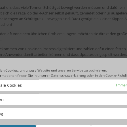
 Situation, dass viele Tonnen Schüttgut bewegt werden müssen und dafür ein
t sich die Frage, ob der 4-Achser selbst gekauft, gemietet oder nur ausgelie
ine Mengen an Schüttgut zu bewegen sind. Dazu genügt ein kleiner Kipper. A
machen?
nden oft vor einem ähnlichen Problem: ungern möchten sie direkt den große
.
ekommen von uns einen Prozess digitalisiert und zahlen dafür einen festen 
Ihre Anwender damit arbeiten können und dass Updates eingespielt werden.
 ein. Das ist im Preis inbegriffen!
tgut, Sie brauchen nicht den großen 4-Achser kaufen und selbst tätig wer
en Cookies, um unsere Website und unseren Service zu optimieren.
ormationen finden Sie in unserer
Datenschutzerklärung
oder in den
Cookie-Richtl
it Sie starten
ale Cookies
Immer 
er Digitalisierung Ihrer Prozesse starten. Ob wir im kleinen Maße beginnen, b
ss digitalisieren. Wir bieten Ihnen dafür drei verschiedene Varianten: Small
ken
 liegt dabei in erster Linie in der Komplexität des zu digitalisierenden Proz
iskussion mehr darüber, ob bspw. 20, 200 oder 2.000 Anwender den Prozess
ng
tes und konzentrieren Sie sich auf den zu digitalisierenden Prozess – wir erl