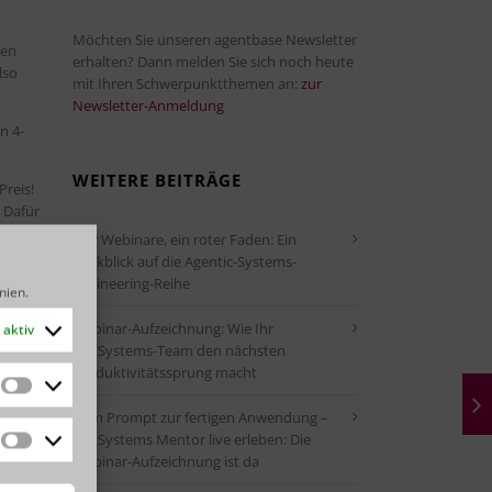
Möchten Sie unseren agentbase Newsletter
hen
erhalten? Dann melden Sie sich noch heute
lso
mit Ihren Schwerpunktthemen an:
zur
Newsletter-Anmeldung
n 4-
WEITERE BEITRÄGE
Preis!
 Dafür
Vier Webinare, ein roter Faden: Ein
Rückblick auf die Agentic-Systems-
den.
Engineering-Reihe
inien
.
Webinar-Aufzeichnung: Wie Ihr
aktiv
ereits
OutSystems-Team den nächsten
,
Produktivitätssprung macht
esses.
Statistiken
Vom Prompt zur fertigen Anwendung –
 nutzen
OutSystems Mentor live erleben: Die
edigen
Marketing
Webinar-Aufzeichnung ist da