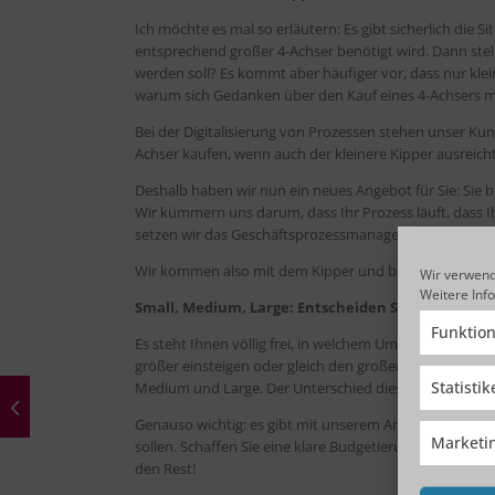
Ich möchte es mal so erläutern: Es gibt sicherlich die
entsprechend großer 4-Achser benötigt wird. Dann stell
werden soll? Es kommt aber häufiger vor, dass nur kle
warum sich Gedanken über den Kauf eines 4-Achsers 
Bei der Digitalisierung von Prozessen stehen unser Ku
Achser kaufen, wenn auch der kleinere Kipper ausreicht
Deshalb haben wir nun ein neues Angebot für Sie: Sie b
Wir kümmern uns darum, dass Ihr Prozess läuft, dass 
setzen wir das Geschäftsprozessmanagementtool IBM BPM
Wir kommen also mit dem Kipper und bewegen Ihr Schüt
Wir verwend
Weitere Inf
Small, Medium, Large: Entscheiden Sie selbst, wom
Funktion
Es steht Ihnen völlig frei, in welchem Umfang wir mit d
größer einsteigen oder gleich den großen Geschäftsproze
Statisti
Medium und Large. Der Unterschied dieser drei Varianten
Genauso wichtig: es gibt mit unserem Angebot keine D
Marketi
sollen. Schaffen Sie eine klare Budgetierung des Projek
den Rest!