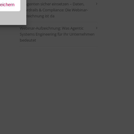
KI-Agenten sicher einsetzen – Daten,
peichern
Guardrails & Compliance: Die Webinar-
Aufzeichnung ist da
Webinar-Aufzeichnung: Was Agentic
Systems Engineering für Ihr Unternehmen
bedeutet