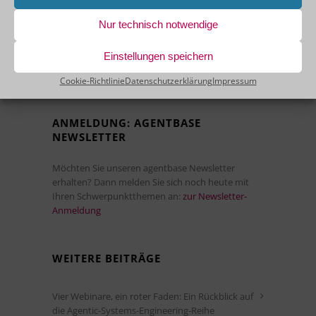
Wir freuen uns auf Ihre Nachricht!
Nur technisch notwendige
Ihre Ansprechpartnerin:
Simone Wibbe
Einstellungen speichern
– Leiterin Marketing –
E-Mail an Simone Wibbe schreiben
Cookie-Richtlinie
Datenschutzerklärung
Impressum
ANMELDUNG: AGENTBASE
NEWSLETTER
Möchten Sie unseren agentbase Newsletter
erhalten? Dann melden Sie sich noch heute mit
Ihren Schwerpunktthemen an:
zur Newsletter-
Anmeldung
WEITERE BEITRÄGE
Vier Webinare, ein roter Faden: Ein Rückblick auf
die Agentic-Systems-Engineering-Reihe