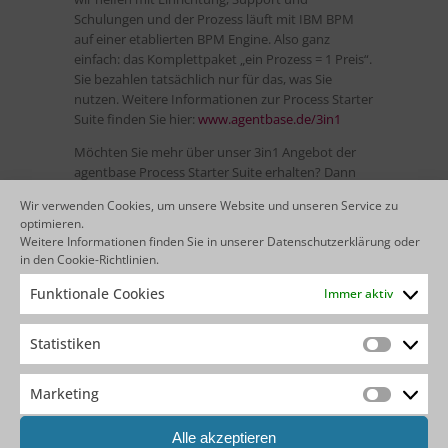
Schulungen und der Prozess läuft mit IBM BPM
auf einer etablierten BPM Engine. Also ganz
einfach: das Komplettpaket „ein Prozess = 1 Preis“.
Sie bezahlen tatsächlich nur für das, was Sie
nutzen. Weitere Informationen zur Process Starter
Suite finden Sie hier:
www.agentbase.de/3in1
Möchten Sie mehr über unser 3in1 Angebot der
agentbase Process Starter Suite erhalten? Dann
sprechen Sie mich gerne an!
Wir verwenden Cookies, um unsere Website und unseren Service zu
optimieren.
Weitere Informationen finden Sie in unserer
Datenschutzerklärung
oder
in den
Cookie-Richtlinien
.
Jetzt E-Mail an Artur Habel
senden
Funktionale Cookies
Immer aktiv
Statistiken
Statistik
Marketing
IHR FEEDBACK IST UNS WICHTIG!
Marketin
Alle akzeptieren
Haben Sie Anregungen oder Feedback?