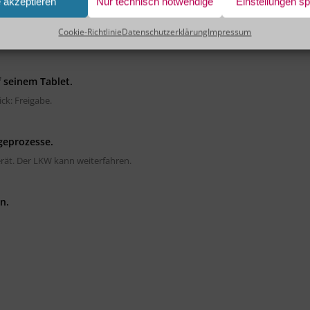
e akzeptieren
Nur technisch notwendige
Einstellungen s
ert die Situation sofort.
Cookie-Richtlinie
Datenschutzerklärung
Impressum
f seinem Tablet.
ick: Freigabe.
geprozesse.
rät. Der LKW kann weiterfahren.
n.