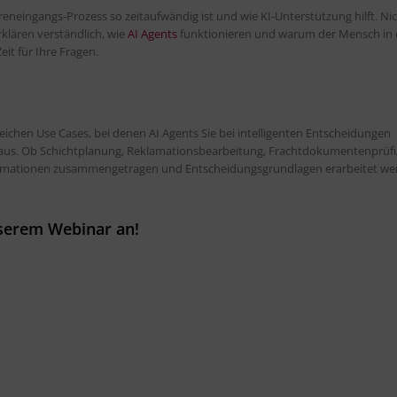
eneingangs-Prozess so zeitaufwändig ist und wie KI-Unterstützung hilft. Nic
rklären verständlich, wie
AI Agents
funktionieren und warum der Mensch in 
it für Ihre Fragen.
eichen Use Cases, bei denen AI Agents Sie bei intelligenten Entscheidungen
inaus. Ob Schichtplanung, Reklamationsbearbeitung, Frachtdokumentenprüf
formationen zusammengetragen und Entscheidungsgrundlagen erarbeitet we
nserem Webinar an!