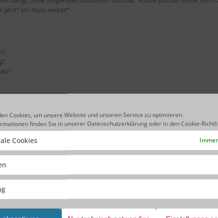
jetzt? Ich muss weiter!”
n?
g?
atz?
ung. Einkauf muss aus Meeting geholt werden. “Wie haben wir das beim letzte
en Cookies, um unsere Website und unseren Service zu optimieren.
rie prüfen. 50-60 Minuten später fällt die Entscheidung. Der LKW hat eine h
ormationen finden Sie in unserer
Datenschutzerklärung
oder in den
Cookie-Richtl
ale Cookies
Immer 
ken
ng
r ein mobiles Endgerät.
m Schaden hochladen, Kurzbeschreibung eingeben. 2 Minuten.