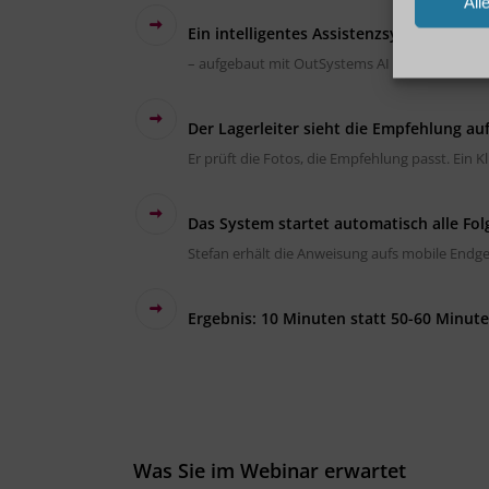
All
Ein intelligentes Assistenzsystem analysi
– aufgebaut mit OutSystems AI Agents,
Der Lagerleiter sieht die Empfehlung au
Er prüft die Fotos, die Empfehlung passt. Ein Kl
Das System startet automatisch alle Fol
Stefan erhält die Anweisung aufs mobile Endge
Ergebnis: 10 Minuten statt 50-60 Minute
Was Sie im Webinar erwartet