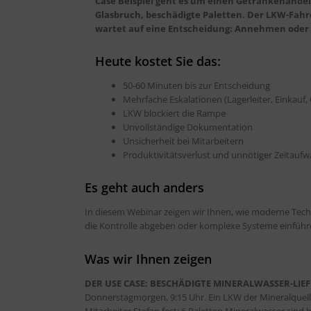
Case Beispiel geht es um einen Getränkehandel.
Glasbruch, beschädigte Paletten. Der LKW-Fah
wartet auf eine Entscheidung: Annehmen oder
Heute kostet Sie das:
50-60 Minuten bis zur Entscheidung
Mehrfache Eskalationen (Lagerleiter, Einkauf,
LKW blockiert die Rampe
Unvollständige Dokumentation
Unsicherheit bei Mitarbeitern
Produktivitätsverlust und unnötiger Zeitauf
Es geht auch anders
In diesem Webinar zeigen wir Ihnen, wie moderne Techn
die Kontrolle abgeben oder komplexe Systeme einfüh
Was wir Ihnen zeigen
DER USE CASE: BESCHÄDIGTE MINERALWASSER-LIE
Donnerstagmorgen, 9:15 Uhr. Ein LKW der Mineralquell A
Mitarbeiter Stefan fest: 6 Paletten Mineralwasser sind 