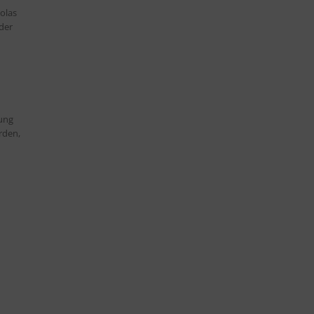
olas
der
ung
rden,