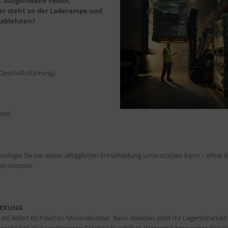
 Aufgerissene Folien,
rer steht an der Laderampe und
 ablehnen?
 Geschäftsführung)
wand
ologie Sie bei dieser alltäglichen Entscheidung unterstützen kann – ohne d
ren müssen.
FERUNG
G liefert 65 Paletten Mineralwasser. Beim Abladen stellt Ihr Lagermitarbeit
beschädigt. Folie aufgerissen,Glasbruch sichtbar, Wasserpfützen unter den P