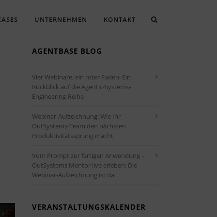
CASES
UNTERNEHMEN
KONTAKT
AGENTBASE BLOG
Vier Webinare, ein roter Faden: Ein
Rückblick auf die Agentic-Systems-
Engineering-Reihe
Webinar-Aufzeichnung: Wie Ihr
OutSystems-Team den nächsten
Produktivitätssprung macht
Vom Prompt zur fertigen Anwendung –
Office 365
Outlook Live
OutSystems Mentor live erleben: Die
Webinar-Aufzeichnung ist da
VERANSTALTUNGSKALENDER