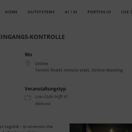
HOME
OUTSYSTEMS
AI / KI
PORTFOLIO
USE 
NEINGANGS-KONTROLLE
Wo
Online
Termin findet remote statt, Online-Meeting
Veranstaltungstyp
gle Kalender
iCalendar
Low-Code trifft KI
Webcast
er Logistik – in unserem Use