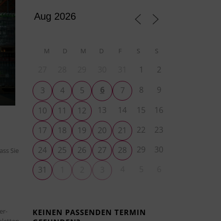
M
D
M
D
F
S
S
27
28
29
30
31
1
2
6
8
9
3
4
5
7
13
14
15
16
10
11
12
22
23
17
18
19
20
21
29
30
24
25
26
27
28
ass Sie
4
5
6
31
1
2
3
er-
KEINEN PASSENDEN TERMIN
aletten.