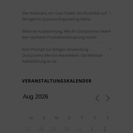
Vier Webinare, ein roter Faden: Ein Rückblick auf
die Agentic-Systems-Engineering-Reihe
Webinar-Aufzeichnung: Wie Ihr OutSystems-Team
den nächsten Produktivitätssprung macht
Vom Prompt zur fertigen Anwendung –
OutSystems Mentor live erleben: Die Webinar-
Aufzeichnung ist da
VERANSTALTUNGSKALENDER
M
D
M
D
F
S
S
27
28
29
30
31
1
2