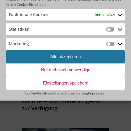
in den
Cookie-Richtlinien
.
Als registrierter Teilnehmer erhalten Sie
automatisch Zugang zur Aufzeichnung des
Funktionale Cookies
Immer aktiv
Webinars.
Statistiken
[grwebform
Statistik
url=”https://app.getresponse.com/view_webform_v2.js?
u=BcVEm&webforms_id=71328601″ css=”on”
Marketing
Marketin
center=”off” center_margin=”200″/]
Alle akzeptieren
Sollten Sie kein Anmeldeformular sehen,
senden Sie Ihre
Anmeldung gerne per E-Mail
.
Nur technisch notwendige
Einstellungen speichern
Cookie-Richtlinie
Datenschutzerklärung
Impressum
Für Ihre Fragen stehe ich gerne
zur Verfügung: