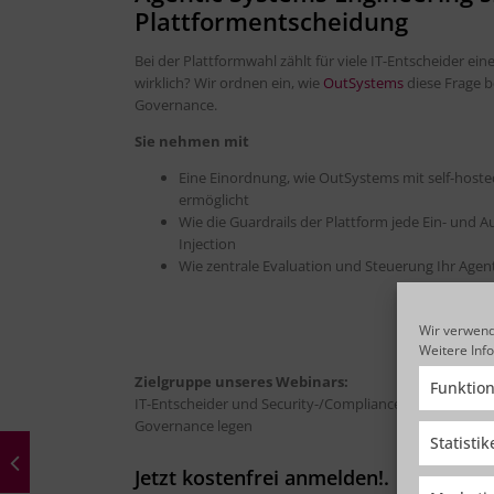
Plattformentscheidung
Bei der Plattformwahl zählt für viele IT-Entscheider ein
wirklich? Wir ordnen ein, wie
OutSystems
diese Frage b
Governance.
Sie nehmen mit
Eine Einordnung, wie OutSystems mit self-host
ermöglicht
Wie die Guardrails der Plattform jede Ein- und A
Injection
Wie zentrale Evaluation und Steuerung Ihr Agen
Wir verwend
Weitere Inf
Zielgruppe unseres Webinars:
Funktion
IT-Entscheider und Security-/Compliance-Verantwortli
Governance legen
Statisti
Jetzt kostenfrei anmelden!.