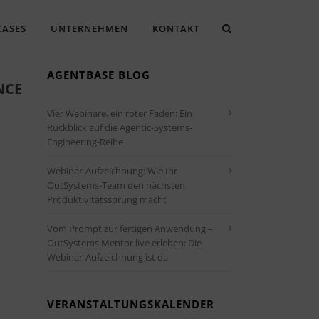
CASES
UNTERNEHMEN
KONTAKT
AGENTBASE BLOG
NCE
Vier Webinare, ein roter Faden: Ein
Rückblick auf die Agentic-Systems-
Engineering-Reihe
Webinar-Aufzeichnung: Wie Ihr
OutSystems-Team den nächsten
Produktivitätssprung macht
Vom Prompt zur fertigen Anwendung –
Office 365
Outlook Live
OutSystems Mentor live erleben: Die
Webinar-Aufzeichnung ist da
VERANSTALTUNGSKALENDER