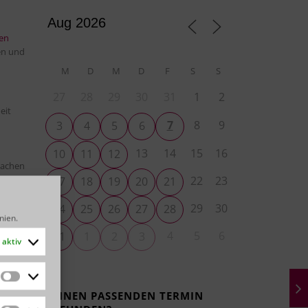
en
en und
M
D
M
D
F
S
S
27
28
29
30
31
1
2
eit
7
8
9
3
4
5
6
13
14
15
16
10
11
12
machen
22
23
17
18
19
20
21
29
30
24
25
26
27
28
inien
.
4
5
6
31
1
2
3
aktiv
und
Statistiken
KEINEN PASSENDEN TERMIN