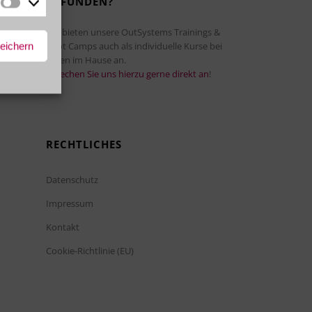
GEFUNDEN?
Marketing
Wir bieten unsere OutSystems Trainings &
peichern
Boot Camps auch als individuelle Kurse bei
Ihnen im Hause an.
Sprechen Sie uns hierzu gerne direkt an
!
RECHTLICHES
Datenschutz
Impressum
Kontakt
Cookie-Richtlinie (EU)