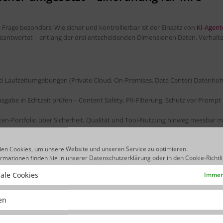
e Frage besonders: Wie sicher und kontrollierbar ist der Einsatz von
KI-Agent
eantwortet – entlang der drei entscheidenden Dimensionen Daten, Verhalt
ed Laufzeitumgebungen (Private Cloud, On-Premises, Data Center) Datenhoh
usgabe in Echtzeit prüfen – Content Safety, PII-Filterung, Schutz vor Prompt
ten-Portfolio über Sicherheit, Qualität und Tool-Nutzung hinweg messbar 
en Cookies, um unsere Website und unseren Service zu optimieren.
ormationen finden Sie in unserer
Datenschutzerklärung
oder in den
Cookie-Richtl
ale Cookies
Immer 
che, die vor einer Plattformentscheidung stehen und Wert auf Datenhoheit 
ken