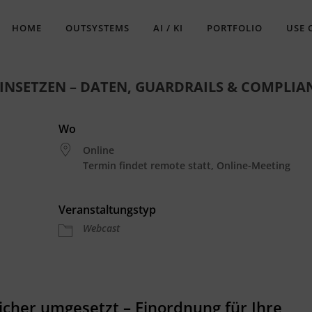
HOME
OUTSYSTEMS
AI / KI
PORTFOLIO
USE 
EINSETZEN – DATEN, GUARDRAILS & COMPLIA
Wo
Online
Termin findet remote statt, Online-Meeting
Veranstaltungstyp
gle Kalender
iCalendar
Webcast
icher umgesetzt – Einordnung für Ihre