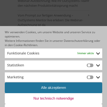
Webinar-Aufzeichnung: Wie Ihr OutSystems-Team
den nächsten Produktivitätssprung macht
Vom Prompt zur fertigen Anwendung –
OutSystems Mentor live erleben: Die Webinar-
Aufzeichnung ist da
Wir verwenden Cookies, um unsere Website und unseren Service zu
optimieren.
VERANSTALTUNGSKALENDER
Weitere Informationen finden Sie in unserer
Datenschutzerklärung
oder
in den
Cookie-Richtlinien
.
Funktionale Cookies
Immer aktiv
Statistiken
Statistik
M
D
M
D
F
S
S
Marketing
27
28
29
30
31
1
2
Marketin
Alle akzeptieren
7
8
9
3
4
5
6
Nur technisch notwendige
13
14
15
16
10
11
12