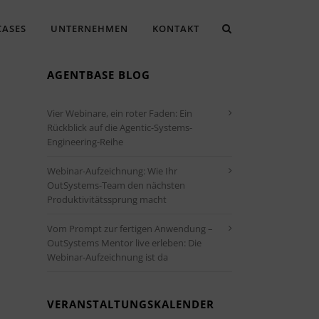
CASES
UNTERNEHMEN
KONTAKT
AGENTBASE BLOG
Vier Webinare, ein roter Faden: Ein
Rückblick auf die Agentic-Systems-
Engineering-Reihe
Webinar-Aufzeichnung: Wie Ihr
OutSystems-Team den nächsten
Produktivitätssprung macht
Vom Prompt zur fertigen Anwendung –
OutSystems Mentor live erleben: Die
Office 365
Outlook Live
Webinar-Aufzeichnung ist da
VERANSTALTUNGSKALENDER