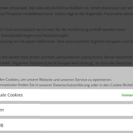
der entwickelt. Die Idee des Workflow Builders ist, einem Business User ein
bst Prozesse modellieren kann. Hierzu legt er die folgenden Parameter eines
m Tool automatisch ein Screen für die Ausführung erstellt werden kann
n, Statusänderungen und Rücksprüngen
eisung von Gruppen definieren. Dies sind zunächst logische Gruppen und k
n mit einem Klick direkt auf dem verbundenen OutSystems Server einrichten
ellt. Sogar ein Testbenutzer je Gruppe wird erzeugt, so dass der Benutzer 
en Prozess leiten kann.
zeugt, die zunächst aber nur durch den Workflow Builder geändert werden k
en Cookies, um unsere Website und unseren Service zu optimieren.
 Hand der IT liegt und als solche verwaltet und bei Bedarf über das “normale
ormationen finden Sie in unserer
Datenschutzerklärung
oder in den
Cookie-Richtl
twicklungen / Änderungen über den Workflow Builder sind ebenfalls möglic
ale Cookies
Immer 
ken
ems Workflow Builder in einer Live-Demo
ng
gehend mit dem OutSystems Workflow Builder beschäftigt. In seiner Live-
 und hilft Ihnen auf diese Weise, sich eine eigene Meinung über den Workflo