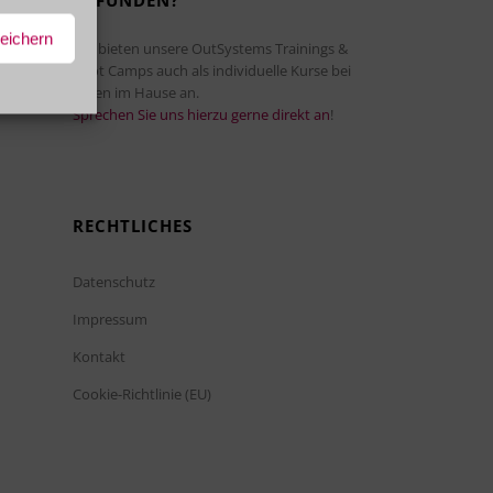
GEFUNDEN?
peichern
Wir bieten unsere OutSystems Trainings &
Boot Camps auch als individuelle Kurse bei
Ihnen im Hause an.
n einem
Sprechen Sie uns hierzu gerne direkt an
!
RECHTLICHES
Datenschutz
Impressum
Kontakt
Cookie-Richtlinie (EU)