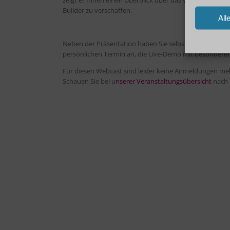
Builder zu verschaffen.
All
Neben der Präsentation haben Sie selbstverständlich n
persönlichen Termin an, die Live-Demo mit besonderem F
Für diesen Webcast sind leider keine Anmeldungen me
Schauen Sie bei u
nserer Veranstaltungsübersicht
nach 