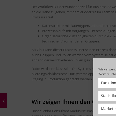
Der Workflow Builder wurde speziell für Business-Anwen
an die Hand zu geben, mit dem er oder sie im Team sel
Prozesses fest:
Datenstruktur mit Datentypen, anhand derer vo
Prozessabläufe mit Vorgängen, Entscheidunge
Organisatorische Zuständigkeiten durch die Zuw
technischen / vorhandenen Gruppen.
Als Clou kann dieser Business User seinen Prozess dan
Auch Gruppen und Rollen werden vom System selbst erst
anhand der verschiedenen Rollen gleich selbst durch d
Dabei wird eine klassische OutSystems Applikation er
Wir verwend
Allerdings als klassische OutSystems Applikation in der
Weitere Inf
Staging in Produktion gebracht werden kann. Weiteren
Funktion
Statisti
Wir zeigen Ihnen den OutSyst
Marketi
Unser Senior Consultant Marius Neumann hat sich ein
zeigt er Ihnen einen Überblick über das Workflow Tool