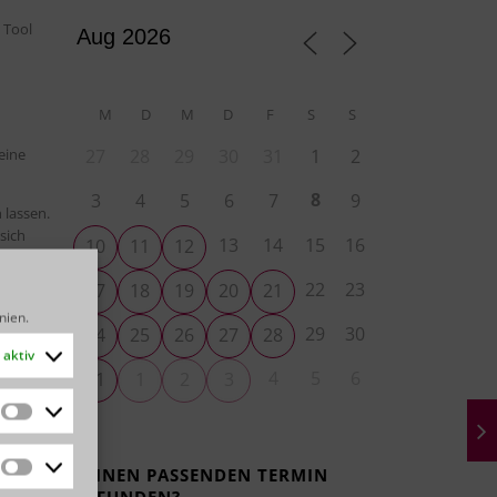
 Tool
M
D
M
D
F
S
S
eine
27
28
29
30
31
1
2
8
3
4
5
6
7
9
 lassen.
sich
13
14
15
16
10
11
12
22
23
17
18
19
20
21
ann.
”
inien
.
29
30
24
25
26
27
28
h.
aktiv
4
5
6
31
1
2
3
Statistiken
KEINEN PASSENDEN TERMIN
Demo
Marketing
w