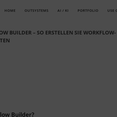
HOME
OUTSYSTEMS
AI / KI
PORTFOLIO
USE 
W BUILDER – SO ERSTELLEN SIE WORKFLOW-
TEN
gle Kalender
iCalendar
low Builder?