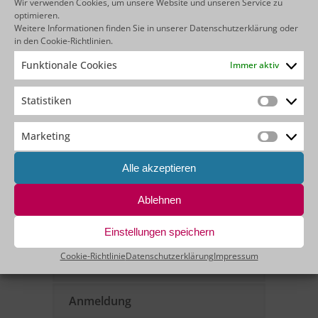
Wir verwenden Cookies, um unsere Website und unseren Service zu
Datenmodelle erstellt
optimieren.
Ihre Geschäftslogik visuell aufbaut
Weitere Informationen finden Sie in unserer
Datenschutzerklärung
oder
Erstaunliche Benutzeroberflächen
in den
Cookie-Richtlinien
.
erstellt
den Lebenszyklus von Bildschirmen
Funktionale Cookies
Immer aktiv
effizient verwaltet
… und vieles mehr.
Statistiken
Statistik
Marketing
Jetzt anmelden
Marketin
Alle akzeptieren
Agenda
Ablehnen
Zielgruppe
Einstellungen speichern
Cookie-Richtlinie
Datenschutzerklärung
Impressum
Kosten & Dauer
Anmeldung