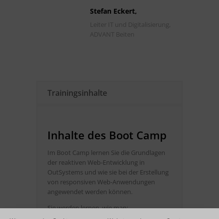
Stefan Eckert,
Leiter IT und Digitalisierung,
ADVANT Beiten
Trainingsinhalte
Inhalte des Boot Camp
Im Boot Camp lernen Sie die Grundlagen
der reaktiven Web-Entwicklung in
OutSystems und wie sie bei der Erstellung
von responsiven Web-Anwendungen
angewendet werden können.
Sie werden lernen, wie man: