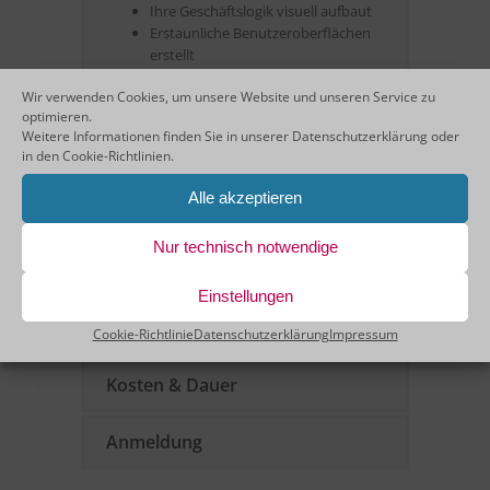
Ihre Geschäftslogik visuell aufbaut
Erstaunliche Benutzeroberflächen
erstellt
den Lebenszyklus von Bildschirmen
Wir verwenden Cookies, um unsere Website und unseren Service zu
effizient verwaltet
optimieren.
… und vieles mehr.
Weitere Informationen finden Sie in unserer
Datenschutzerklärung
oder
in den
Cookie-Richtlinien
.
Jetzt anmelden
Alle akzeptieren
Nur technisch notwendige
Agenda
Einstellungen
Zielgruppe
Cookie-Richtlinie
Datenschutzerklärung
Impressum
Kosten & Dauer
Anmeldung