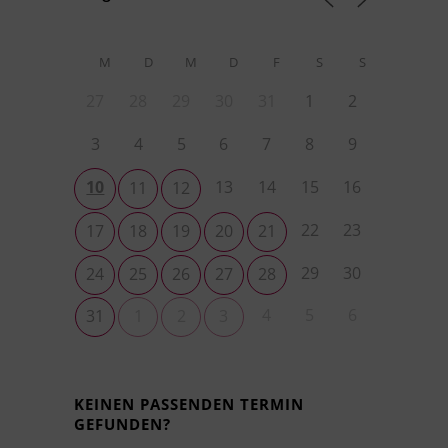
M
D
M
D
F
S
S
27
28
29
30
31
1
2
3
4
5
6
7
8
9
10
13
14
15
16
11
12
22
23
17
18
19
20
21
29
30
24
25
26
27
28
4
5
6
31
1
2
3
KEINEN PASSENDEN TERMIN
GEFUNDEN?