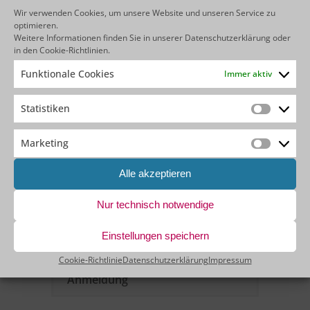
Ihre Geschäftslogik visuell aufbaut
Wir verwenden Cookies, um unsere Website und unseren Service zu
Erstaunliche Benutzeroberflächen
optimieren.
erstellt
Weitere Informationen finden Sie in unserer
Datenschutzerklärung
oder
den Lebenszyklus von Bildschirmen
in den
Cookie-Richtlinien
.
effizient verwaltet
Funktionale Cookies
Immer aktiv
… und vieles mehr.
Statistiken
Statistik
Jetzt anmelden
Marketing
Marketin
Agenda
Alle akzeptieren
Nur technisch notwendige
Zielgruppe
Einstellungen speichern
Kosten & Dauer
Cookie-Richtlinie
Datenschutzerklärung
Impressum
Anmeldung