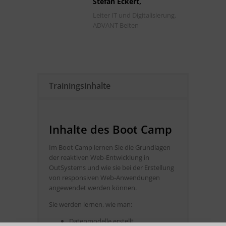
Stefan Eckert,
Leiter IT und Digitalisierung,
ADVANT Beiten
Trainingsinhalte
Inhalte des Boot Camp
Im Boot Camp lernen Sie die Grundlagen
der reaktiven Web-Entwicklung in
OutSystems und wie sie bei der Erstellung
von responsiven Web-Anwendungen
angewendet werden können.
Sie werden lernen, wie man:
Datenmodelle erstellt