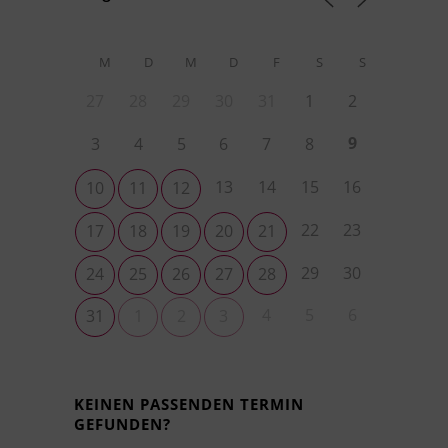
M
D
M
D
F
S
S
27
28
29
30
31
1
2
9
3
4
5
6
7
8
13
14
15
16
10
11
12
22
23
17
18
19
20
21
29
30
24
25
26
27
28
4
5
6
31
1
2
3
KEINEN PASSENDEN TERMIN
GEFUNDEN?