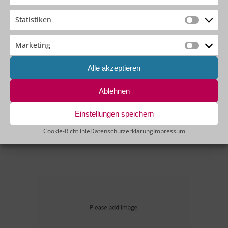
Statistiken
Statistik
Marketing
Marketin
Alle akzeptieren
Swen Simon
Ablehnen
IT-Trainer & OutSystems Consultant
Einstellungen speichern
Cookie-Richtlinie
Datenschutzerklärung
Impressum