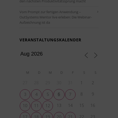
den nächsten Produktivitätssprung macht
Vom Prompt zur fertigen Anwendung –
OutSystems Mentor live erleben: Die Webinar-
Aufzeichnung ist da
VERANSTALTUNGSKALENDER
M
D
M
D
F
S
S
27
28
29
30
31
1
2
6
8
9
3
4
5
7
13
14
15
16
10
11
12
22
23
17
18
19
20
21