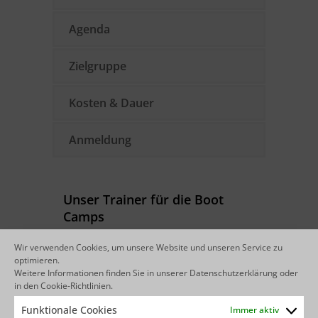
Agenda
Zielgruppe
Kosten & Dauer
Anmeldung
Unser Trainer für die Boot
Camps
Wir verwenden Cookies, um unsere Website und unseren Service zu
optimieren.
Weitere Informationen finden Sie in unserer
Datenschutzerklärung
oder
in den
Cookie-Richtlinien
.
Funktionale Cookies
Immer aktiv