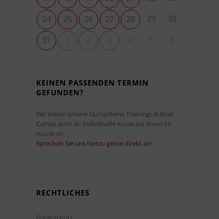
29
30
24
25
26
27
28
4
5
6
31
1
2
3
KEINEN PASSENDEN TERMIN
GEFUNDEN?
Wir bieten unsere OutSystems Trainings & Boot
Camps auch als individuelle Kurse bei Ihnen im
Hause an.
Sprechen Sie uns hierzu gerne direkt an
!
RECHTLICHES
Datenschutz