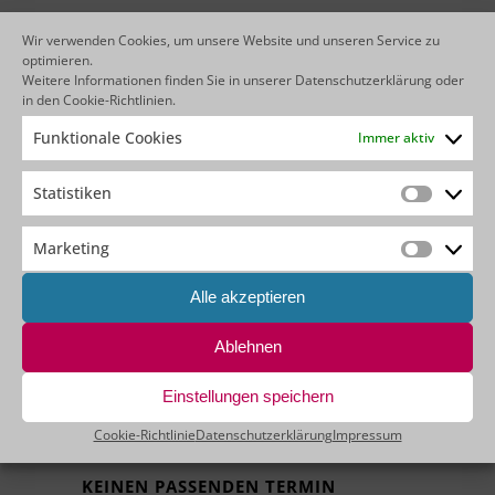
Wir verwenden Cookies, um unsere Website und unseren Service zu
optimieren.
Weitere Informationen finden Sie in unserer
Datenschutzerklärung
oder
in den
Cookie-Richtlinien
.
M
D
M
D
F
S
S
Funktionale Cookies
Immer aktiv
27
28
29
30
31
1
2
Statistiken
6
8
9
3
4
5
7
Statistik
13
14
15
16
10
11
12
Marketing
Marketin
22
23
17
18
19
20
21
Alle akzeptieren
29
30
24
25
26
27
28
Ablehnen
4
5
6
31
1
2
3
Einstellungen speichern
Cookie-Richtlinie
Datenschutzerklärung
Impressum
KEINEN PASSENDEN TERMIN