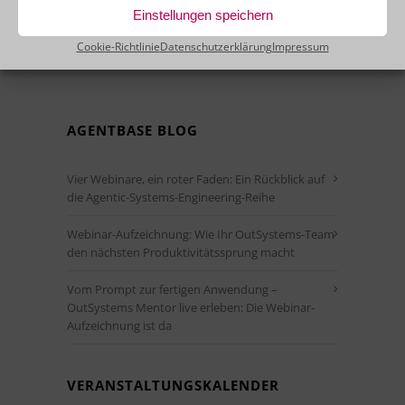
anmelden!
Einstellungen speichern
Cookie-Richtlinie
Datenschutzerklärung
Impressum
AGENTBASE BLOG
Vier Webinare, ein roter Faden: Ein Rückblick auf
die Agentic-Systems-Engineering-Reihe
Webinar-Aufzeichnung: Wie Ihr OutSystems-Team
den nächsten Produktivitätssprung macht
Vom Prompt zur fertigen Anwendung –
OutSystems Mentor live erleben: Die Webinar-
Aufzeichnung ist da
VERANSTALTUNGSKALENDER