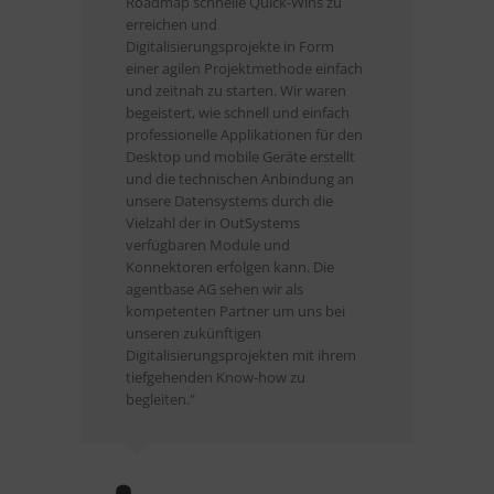
Roadmap schnelle Quick-Wins zu
beim 
erreichen und
Für mi
Digitalisierungsprojekte in Form
Outsy
einer agilen Projektmethode einfach
und zeitnah zu starten. Wir waren
begeistert, wie schnell und einfach
professionelle Applikationen für den
Desktop und mobile Geräte erstellt
und die technischen Anbindung an
Dirk 
unsere Datensystems durch die
Vielzahl der in OutSystems
Leite
verfügbaren Module und
GmbH
Konnektoren erfolgen kann. Die
agentbase AG sehen wir als
kompetenten Partner um uns bei
unseren zukünftigen
Digitalisierungsprojekten mit ihrem
tiefgehenden Know-how zu
begleiten."