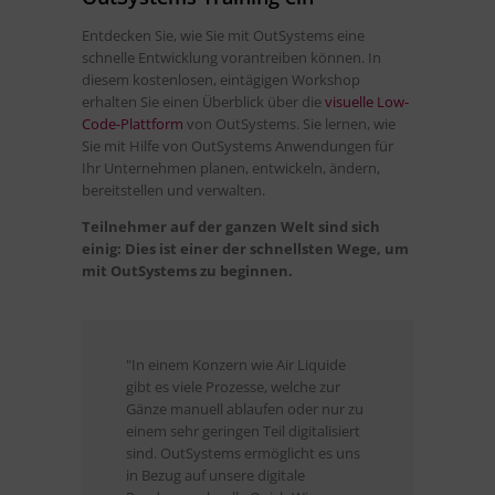
Entdecken Sie, wie Sie mit OutSystems eine
schnelle Entwicklung vorantreiben können. In
diesem kostenlosen, eintägigen Workshop
erhalten Sie einen Überblick über die
visuelle Low-
Code-Plattform
von OutSystems. Sie lernen, wie
Sie mit Hilfe von OutSystems Anwendungen für
Ihr Unternehmen planen, entwickeln, ändern,
bereitstellen und verwalten.
Teilnehmer auf der ganzen Welt sind sich
einig: Dies ist einer der schnellsten Wege, um
mit OutSystems zu beginnen.
"In einem Konzern wie Air Liquide
"Mir 
gibt es viele Prozesse, welche zur
guten
Gänze manuell ablaufen oder nur zu
Mögli
einem sehr geringen Teil digitalisiert
vermit
sind. OutSystems ermöglicht es uns
klein
in Bezug auf unsere digitale
alle 