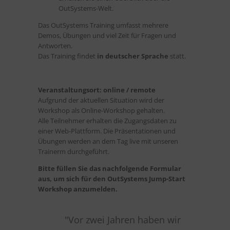
OutSystems-Welt.
Das OutSystems Training umfasst mehrere
Demos, Übungen und viel Zeit für Fragen und
Antworten.
Das Training findet
in deutscher Sprache
statt.
Veranstaltungsort: online / remote
Aufgrund der aktuellen Situation wird der
Workshop als Online-Workshop gehalten.
Alle Teilnehmer erhalten die Zugangsdaten zu
einer Web-Plattform. Die Präsentationen und
Übungen werden an dem Tag live mit unseren
Trainerm durchgeführt.
Bitte füllen Sie das nachfolgende Formular
aus, um sich für den OutSystems Jump-Start
Workshop anzumelden.
"Das „Hands-on“-Format hat
"D