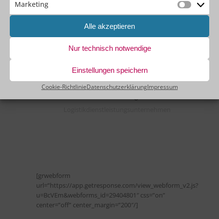
Marketing
Marketin
Alle akzeptieren
Nur technisch notwendige
Einstellungen speichern
Cookie-Richtlinie
Datenschutzerklärung
Impressum
[grwebform
url=”https://app.getresponse.com/view_webform_v2.js?
u=BcVEm&webforms_id=29404801″ css=”on”
center=”off” center_margin=”200″/]