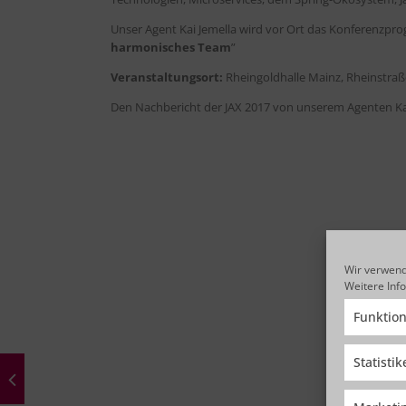
Unser Agent Kai Jemella wird vor Ort das Konferenzprogr
harmonisches Team
”
Veranstaltungsort:
Rheingoldhalle Mainz, Rheinstraß
Den Nachbericht der JAX 2017 von unserem Agenten Kai 
Wir verwend
Weitere Inf
Funktion
Statisti