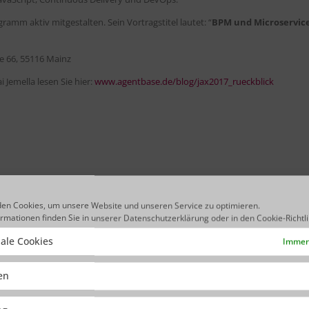
amm aktiv mitgestalten. Sein Vortragstitel lautet: “
BPM und Microservice
e 66, 55116 Mainz
Jemella lesen Sie hier:
www.agentbase.de/blog/jax2017_rueckblick
en Cookies, um unsere Website und unseren Service zu optimieren.
ormationen finden Sie in unserer
Datenschutzerklärung
oder in den
Cookie-Richtl
ale Cookies
Immer 
ken