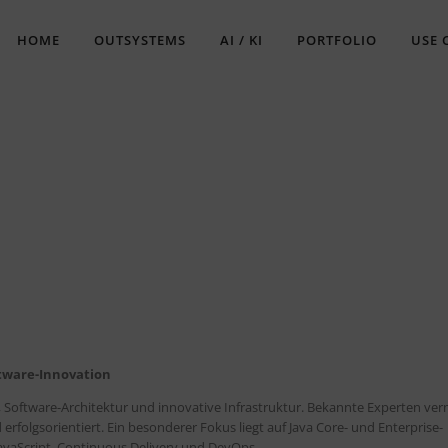
HOME
OUTSYSTEMS
AI / KI
PORTFOLIO
USE 
gle Kalender
iCalendar
ftware-Innovation
, Software-Architektur und innovative Infrastruktur. Bekannte Experten ver
 erfolgsorientiert. Ein besonderer Fokus liegt auf Java Core- und Enterprise-
avaScript, Continuous Delivery und DevOps.