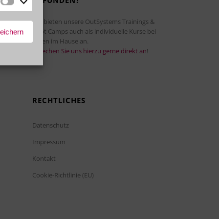
GEFUNDEN?
Marketing
Wir bieten unsere OutSystems Trainings &
Boot Camps auch als individuelle Kurse bei
peichern
Ihnen im Hause an.
Sprechen Sie uns hierzu gerne direkt an
!
RECHTLICHES
Datenschutz
Impressum
Kontakt
Cookie-Richtlinie (EU)