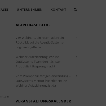
CASES
UNTERNEHMEN
KONTAKT
AGENTBASE BLOG
Vier Webinare, ein roter Faden: Ein
Rückblick auf die Agentic-Systems-
Engineering-Reihe
Webinar-Aufzeichnung: Wie Ihr
OutSystems-Team den nächsten
Produktivitätssprung macht
Vom Prompt zur fertigen Anwendung –
Office 365
Outlook Live
OutSystems Mentor live erleben: Die
Webinar-Aufzeichnung ist da
mitteln
VERANSTALTUNGSKALENDER