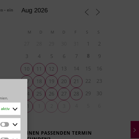
s – ein
M
D
M
D
F
S
S
27
28
29
30
31
1
2
8
3
4
5
6
7
9
13
14
15
16
10
11
12
22
23
17
18
19
20
21
29
30
24
25
26
27
28
inien
.
4
5
6
31
1
2
3
aktiv
Statistiken
KEINEN PASSENDEN TERMIN