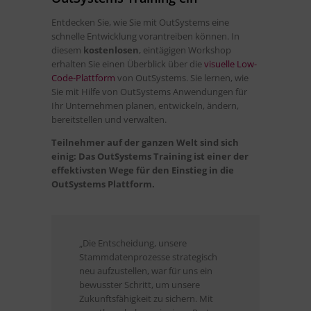
Entdecken Sie, wie Sie mit OutSystems eine
schnelle Entwicklung vorantreiben können. In
diesem
kostenlosen
, eintägigen Workshop
erhalten Sie einen Überblick über die
visuelle Low-
Code-Plattform
von OutSystems. Sie lernen, wie
Sie mit Hilfe von OutSystems Anwendungen für
Ihr Unternehmen planen, entwickeln, ändern,
bereitstellen und verwalten.
Teilnehmer auf der ganzen Welt sind sich
einig: Das OutSystems Training ist einer der
effektivsten Wege für den Einstieg in die
OutSystems Plattform.
„Die Entscheidung, unsere
"In e
Stammdatenprozesse strategisch
gibt 
neu aufzustellen, war für uns ein
Gänze
bewusster Schritt, um unsere
einem 
Zukunftsfähigkeit zu sichern. Mit
sind.