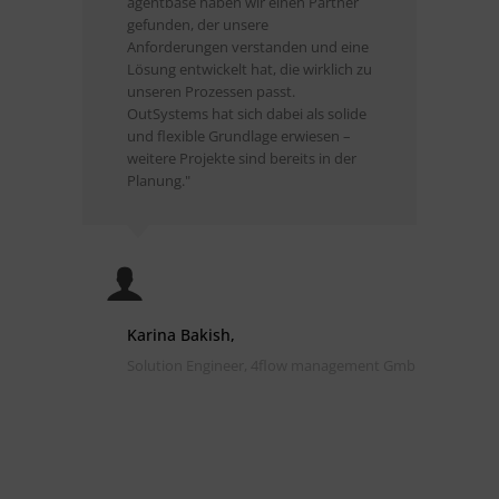
agentbase haben wir einen Partner
in Be
gefunden, der unsere
Roadm
Anforderungen verstanden und eine
errei
Lösung entwickelt hat, die wirklich zu
Digit
unseren Prozessen passt.
einer
OutSystems hat sich dabei als solide
und z
und flexible Grundlage erwiesen –
begei
weitere Projekte sind bereits in der
profe
Planung."
Deskt
und d
unser
Vielz
verfü
Konne
agent
Karina Bakish,
kompe
unser
Solution Engineer, 4flow management GmbH
Digit
tiefg
begle