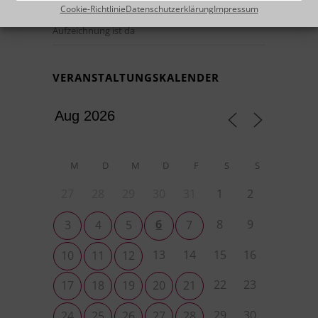
Vom Prompt zur fertigen Anwendung –
Cookie-Richtlinie
Datenschutzerklärung
Impressum
OutSystems Mentor live erleben: Die Webinar-
Aufzeichnung ist da
VERANSTALTUNGSKALENDER
M
D
M
D
F
S
S
27
28
29
30
31
1
2
6
8
9
3
4
5
7
13
14
15
16
10
11
12
22
23
17
18
19
20
21
29
30
24
25
26
27
28