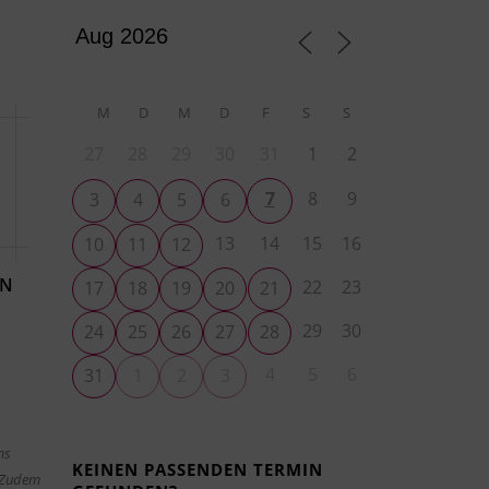
M
D
M
D
F
S
S
27
28
29
30
31
1
2
7
8
9
3
4
5
6
13
14
15
16
10
11
12
EN
22
23
17
18
19
20
21
29
30
24
25
26
27
28
4
5
6
31
1
2
3
ms
KEINEN PASSENDEN TERMIN
. Zudem