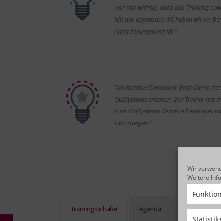
war uns wichtig, dass das Training sow
Mit der agentbase AG haben wir im Bere
Anforderungen erfüllt.“
"Im Reactive Developer Boot Camp der 
OutSystems erhalten. Der Trainer hat d
zum OutSystems Reactive Developer vorbe
einzusteigen."
Wir verwend
Weitere Inf
Funktion
Trainingsinhalte
Agenda
Zielgruppe
Statisti