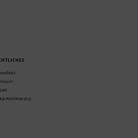
CHTLICHES
enschutz
ressum
takt
ie-Richtlinie (EU)