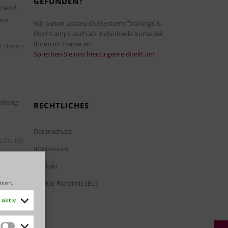
GEFUNDEN?
t wird.
ese
Wir bieten unsere OutSystems Trainings &
Boot Camps auch als individuelle Kurse bei
Ihnen im Hause an.
T Beiten
Sprechen Sie uns hierzu gerne direkt an
!
zierung
RECHTLICHES
Datenschutz
& Co. KG
Impressum
Kontakt
inien
.
Cookie-Richtlinie (EU)
aktiv