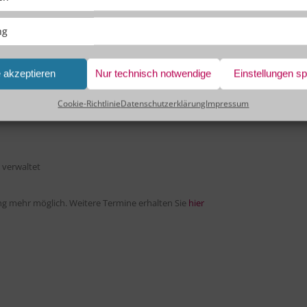
ng
ven Web-Entwicklung in OutSystems und wie sie bei der Erstellung von
e akzeptieren
Nur technisch notwendige
Einstellungen s
en können.
Cookie-Richtlinie
Datenschutzerklärung
Impressum
 verwaltet
g mehr möglich. Weitere Termine erhalten Sie
hier