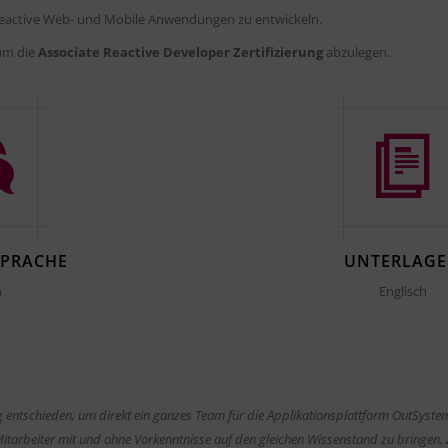
 reactive Web- und Mobile Anwendungen zu entwickeln.
 um die
Associate Reactive Developer Zertifizierung
abzulegen.
SPRACHE
UNTERLAG
h
Englisch
g entschieden, um direkt ein ganzes Team für die Applikationsplattform OutSyste
Mitarbeiter mit und ohne Vorkenntnisse auf den gleichen Wissenstand zu bringen