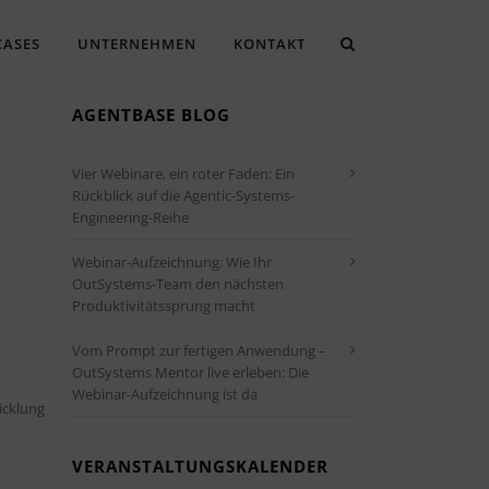
CASES
UNTERNEHMEN
KONTAKT
AGENTBASE BLOG
Vier Webinare, ein roter Faden: Ein
Rückblick auf die Agentic-Systems-
Engineering-Reihe
Webinar-Aufzeichnung: Wie Ihr
OutSystems-Team den nächsten
Produktivitätssprung macht
Vom Prompt zur fertigen Anwendung –
Office 365
Outlook Live
OutSystems Mentor live erleben: Die
Webinar-Aufzeichnung ist da
icklung
VERANSTALTUNGSKALENDER