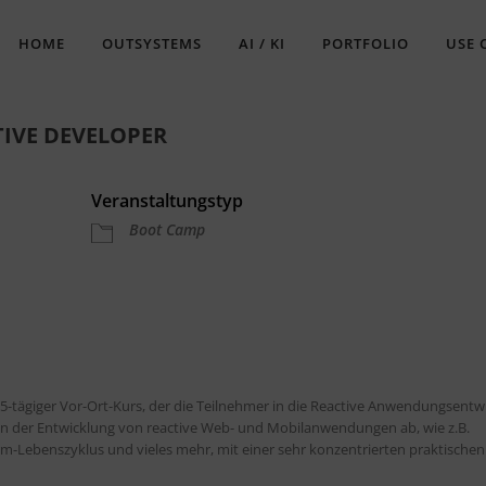
HOME
OUTSYSTEMS
AI / KI
PORTFOLIO
USE 
IVE DEVELOPER
Veranstaltungstyp
Boot Camp
gle Kalender
iCalendar
5-tägiger Vor-Ort-Kurs, der die Teilnehmer in die Reactive Anwendungsentw
en der Entwicklung von reactive Web- und Mobilanwendungen ab, wie z.B.
irm-Lebenszyklus und vieles mehr, mit einer sehr konzentrierten praktischen