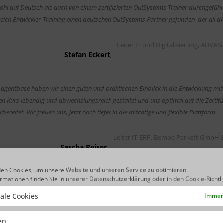
ohl auf Deutsch als auch von einem zertifizierten OutSystems Trainer durchgeführ
ich Entwickler-Training einen deutschen OutSystems Partner gefunden, der all di
Leiter IT und Digitalisierung, ADVAN
Stefan Eckert,
agentbase haben wir einen guten und praktischen Einblick in die Entwicklung mit
en Kurs lebendig und abwechslungsreich gestaltet und uns optimal auf die Zertifi
reitet. Wir freuen uns, jetzt noch tiefer in die mächtige und flexible Plattform
Leiter IT-ERP, Bembé Parkett GmbH 
Sascha Reiser,
en Cookies, um unsere Website und unseren Service zu optimieren.
ormationen finden Sie in unserer
Datenschutzerklärung
oder in den
Cookie-Richtl
ale Cookies
Immer 
Kosten & Dauer
Anmeldung
ken