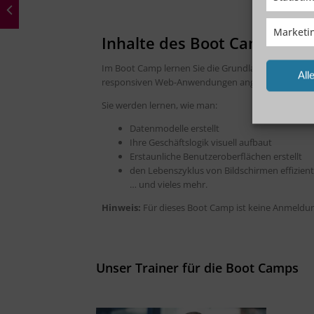
Marketi
Inhalte des Boot Camp
Im Boot Camp lernen Sie die Grundlagen der reakti
All
responsiven Web-Anwendungen angewendet werd
Sie werden lernen, wie man:
Datenmodelle erstellt
Ihre Geschäftslogik visuell aufbaut
Erstaunliche Benutzeroberflächen erstellt
den Lebenszyklus von Bildschirmen effizient
… und vieles mehr.
Hinweis:
Für dieses Boot Camp ist keine Anmeldun
Unser Trainer für die Boot Camps