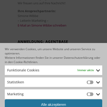
Wir freuen uns auf Ihre Nachricht!
Ihre Ansprechpartnerin:
Simone Wibbe
– Leiterin Marketing –
E-Mail an Simone Wibbe schreiben
ANMELDUNG: AGENTBASE
NEWSLETTER
Wir verwenden Cookies, um unsere Website und unseren Service zu
optimieren.
Möchten Sie unseren agentbase Newsletter
Weitere Informationen finden Sie in unserer
Datenschutzerklärung
oder
erhalten? Dann melden Sie sich noch heute mit
in den
Cookie-Richtlinien
.
Ihren Schwerpunktthemen an:
zur Newsletter-
Funktionale Cookies
Immer aktiv
Anmeldung
Statistiken
Statistik
WEITERE BEITRÄGE
Marketing
Marketin
Vier Webinare, ein roter Faden: Ein Rückblick auf
Alle akzeptieren
die Agentic-Systems-Engineering-Reihe