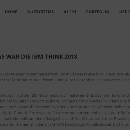
HOME
OUTSYSTEMS
AI / KI
PORTFOLIO
USE 
 WAR DIE IBM THINK 2018
oßen Hausmessen zusammengefasst und in Las Vegas eine IBM THINK 2018 al
chließt sie heute ihre Pforten – eine gute Gelegenheit, ein paar erste Ged
n Wunsch, auf der IBM Hausmesse auch mal einen Blick über den Tellerrand
tion hat zu Zeiten von Lotussphere, Connect und Connected in Orlando noc
immer mehr Querschnittsthemen in den Vordergrund, die gar nicht mehr ein
ity, KI, Robotic, Prozesse etc. So war es nur konsequent, die gesamte Soft
nt auch eine willkommene Gelegenheit, sich vor Ort nicht nur über Prozesse
 anderen Themen, mit denen sich IBM beschäftigt: Von Blockchain bis hin zu 