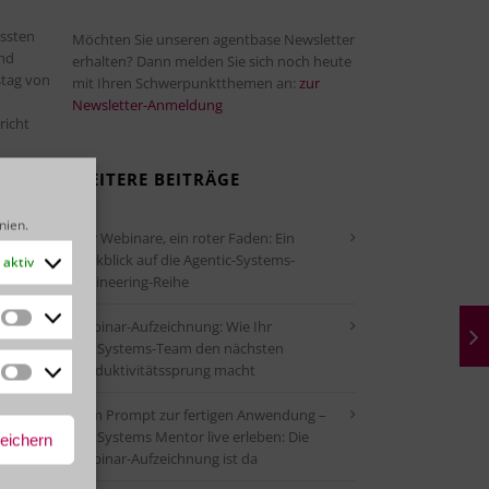
ussten
Möchten Sie unseren agentbase Newsletter
and
erhalten? Dann melden Sie sich noch heute
stag von
mit Ihren Schwerpunktthemen an:
zur
Newsletter-Anmeldung
richt
WEITERE BEITRÄGE
te sucht
n sind.
inien
.
Vier Webinare, ein roter Faden: Ein
Rückblick auf die Agentic-Systems-
und
aktiv
Engineering-Reihe
 denen
acht
ann
Webinar-Aufzeichnung: Wie Ihr
Statistiken
OutSystems-Team den nächsten
Produktivitätssprung macht
Marketing
n
ier
Vom Prompt zur fertigen Anwendung –
man im
OutSystems Mentor live erleben: Die
peichern
Webinar-Aufzeichnung ist da
to You