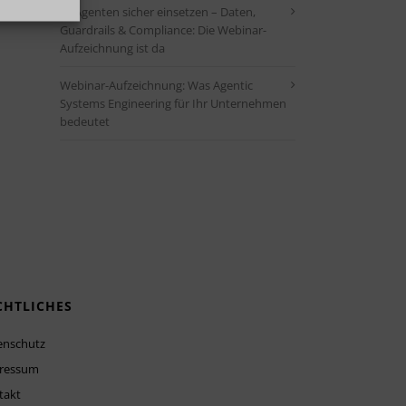
KI-Agenten sicher einsetzen – Daten,
Guardrails & Compliance: Die Webinar-
Aufzeichnung ist da
Webinar-Aufzeichnung: Was Agentic
Systems Engineering für Ihr Unternehmen
bedeutet
CHTLICHES
enschutz
ressum
takt