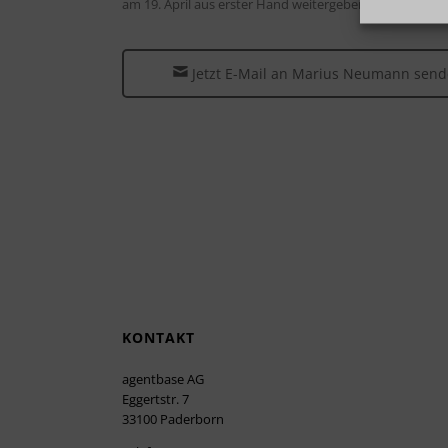
am 19. April aus erster Hand weitergeben.
Jetzt E-Mail an Marius Neumann sen
KONTAKT
agentbase AG
Eggertstr. 7
33100 Paderborn