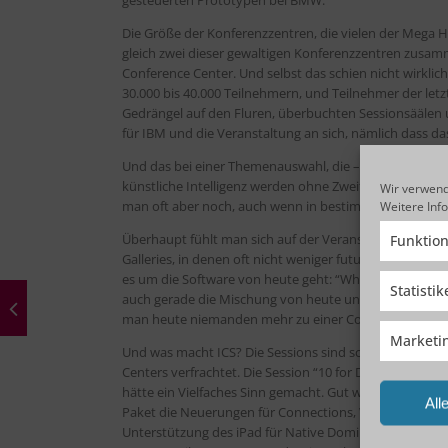
gesteuerten Prototypen bei BMW.
Die Größe der Konferenzzentren, die vielen der Mega H
gleich zwei dieser gewaltigen Konferenzzentren zus
Conference Center. Und selbst das schien nicht wirkli
30.000 bis 40.000 Teilnehmern, und Teilnehmer der letzte
Gedrängel auf den Fluren, überbuchten Sessionsäälen 
für IBM und die Veranstaltung an sich, nämlich dass d
Und das bei einer Themenauswahl, die – wie man es von
künstliche Intelligenz werden ohne Zweifel irgendwann 
Wir verwend
man oft aber noch, auch wenn in bestimmten Sparten 
Weitere Inf
Überhaupt fühlt man sich auf der Veranstaltung ein we
Funktion
Galleries, in denen oft nicht weniger futuristische The
es um die Software von heute geht: “What’s New in …”, 
Statisti
auch gerade die Mischung von heute und von morgen de
man heute niemanden mehr zu einer Convention locken.
Marketi
Und was macht ICS? Die Sessions sind schon sehr übers
Centers verfrachtet. Die Session “10 for Domino 10: To
hätte ein Vielfaches Sinn gemacht. Gut war die Idee, 
All
Paket die Neuerungen für Connections, Watson Works
Unterstützung des iPad für Native Domino Anwendung