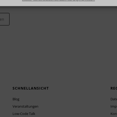
den
SCHNELLANSICHT
RE
Blog
Dat
Veranstaltungen
Imp
Low-Code Talk
Kon