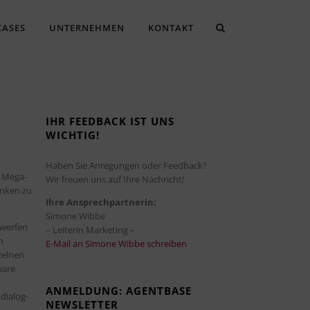
CASES
UNTERNEHMEN
KONTAKT
IHR FEEDBACK IST UNS
WICHTIG!
Haben Sie Anregungen oder Feedback?
s Mega-
Wir freuen uns auf Ihre Nachricht!
anken zu
Ihre Ansprechpartnerin:
Simone Wibbe
 werfen
– Leiterin Marketing –
h
E-Mail an Simone Wibbe schreiben
zelnen
ware
ANMELDUNG: AGENTBASE
dialog-
NEWSLETTER