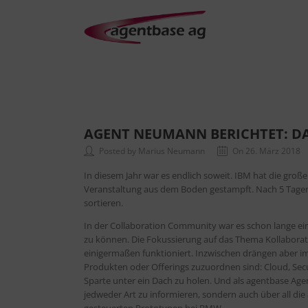
AGENT NEUMANN BERICHTET: DAS
Posted by Marius Neumann
On 26. März 2018
In diesem Jahr war es endlich soweit. IBM hat die gr
Veranstaltung aus dem Boden gestampft. Nach 5 Tagen s
sortieren.
In der Collaboration Community war es schon lange ei
zu können. Die Fokussierung auf das Thema Kollabora
einigermaßen funktioniert. Inzwischen drängen aber 
Produkten oder Offerings zuzuordnen sind: Cloud, Secur
Sparte unter ein Dach zu holen. Und als agentbase Age
jedweder Art zu informieren, sondern auch über all die