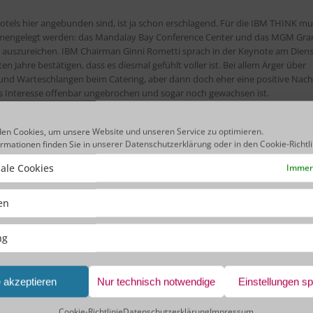
otels hier angebunden sind, ist ja schon erschlagend. Für die IBM THINK m
ammengelegt werden: das Mandalay Bay Conference Center und das MGM Gr
ch auszureichen. IBM Chairman Ginni Rometti sprach in der Keynote am Dien
n Jahre bestätigen, dass es diesmal gefühlt voller ist. Bei allem Ärger über
und Warteschlangen beim Catering, aber dann doch eher eine positive Nach
as Interesse offenbar ungebrochen und sogar noch gewachsen ist.
 IBM gewohnt ist – hoch innovativ und perspektivisch ist. Blockchain und
den Weg in den IT Alltag finden. Die Geschäftsmodelle für die Welt von heu
en Cookies, um unsere Website und unseren Service zu optimieren.
wie der weltweiten Transportlogistik schon konkreten Nutzungen abzusehe
ormationen finden Sie in unserer
Datenschutzerklärung
oder in den
Cookie-Richtl
nig wie zwischen zwei Welten: die futuristisch anmaßenden Think Theaters 
ale Cookies
Immer 
men auf der Agenda stehen und auf der anderen Seite die vielen Sessions, in
“Top 10 Features of …”, Labs, Breakout Sessions und so weiter. Vielleicht m
ken
n Reiz dieser Veranstaltung aus. Mit neuen Features einer x.x.1 Version k
 Die sind meistens sowieso alle schon im Vorfeld bekannt.
ng
chaubar, und ein wenig fühlt man sich in die hinteren Ecken des Conventio
p 10 Items from the #Domino2025 Jams” bot Platz für gefühlt 25 Personen. H
alle Innovationen im ICS Bereich an einem halben Tag zu bündeln. So konnte 
e akzeptieren
Nur technisch notwendige
Einstellungen s
pace, der Watson Work Services Platform, Sametime und einer kommenden
en gebündelt mitnehmen. Und wir können diese auf unserer Think Comes 
Cookie-Richtlinie
Datenschutzerklärung
Impressum