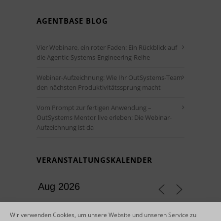
AGENTBASE BLOG
Vier Webinare, ein roter Faden: Ein Rückblick auf
die Agentic-Systems-Engineering-Reihe
Webinar-Aufzeichnung: Wie Ihr OutSystems-Team
den nächsten Produktivitätssprung macht
Vom Prompt zur fertigen Anwendung –
OutSystems Mentor live erleben: Die Webinar-
Aufzeichnung ist da
VERANSTALTUNGSKALENDER
Wir verwenden Cookies, um unsere Website und unseren Service zu