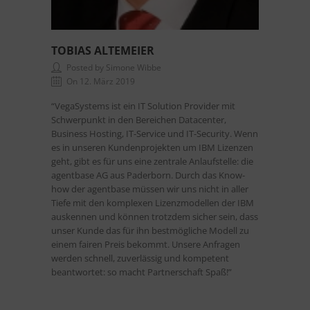
TOBIAS ALTEMEIER
Posted by Simone Wibbe
On 12. März 2019
“VegaSystems ist ein IT Solution Provider mit
Schwerpunkt in den Bereichen Datacenter,
Business Hosting, IT-Service und IT-Security. Wenn
es in unseren Kundenprojekten um IBM Lizenzen
geht, gibt es für uns eine zentrale Anlaufstelle: die
agentbase AG aus Paderborn. Durch das Know-
how der agentbase müssen wir uns nicht in aller
Tiefe mit den komplexen Lizenzmodellen der IBM
auskennen und können trotzdem sicher sein, dass
unser Kunde das für ihn bestmögliche Modell zu
einem fairen Preis bekommt. Unsere Anfragen
werden schnell, zuverlässig und kompetent
beantwortet: so macht Partnerschaft Spaß!”