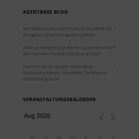
AGENTBASE BLOG
Vier Webinare, ein roter Faden: Ein Rückblick auf
die Agentic-Systems-Engineering-Reihe
Webinar-Aufzeichnung: Wie Ihr OutSystems-Team
den nächsten Produktivitätssprung macht
Vom Prompt zur fertigen Anwendung –
OutSystems Mentor live erleben: Die Webinar-
Aufzeichnung ist da
VERANSTALTUNGSKALENDER
M
D
M
D
F
S
S