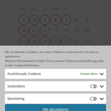
27
28
29
30
31
1
2
6
8
9
3
4
5
7
13
14
15
16
10
11
12
22
23
17
18
19
20
21
29
30
24
25
26
27
28
Wir verwenden Cookies, um unsere Website und unseren Service zu
optimieren.
Weitere Informationen finden Sie in unserer
Datenschutzerklärung
oder
4
5
6
31
1
2
3
in den
Cookie-Richtlinien
.
Funktionale Cookies
Immer aktiv
KEINEN PASSENDEN TERMIN
Statistiken
Statistik
GEFUNDEN?
Marketing
Wir bieten unsere OutSystems Trainings & Boot
Marketin
Camps auch als individuelle Kurse bei Ihnen im
Hause an.
Alle akzeptieren