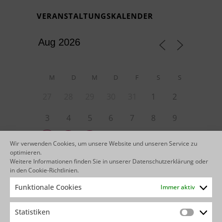
VERANSTALTUNGSKALENDER
M
D
M
D
F
S
S
27
28
29
30
31
1
2
3
4
5
6
7
8
9
10
13
14
15
16
11
12
Wir verwenden Cookies, um unsere Website und unseren Service zu
optimieren.
22
23
17
18
19
20
21
Weitere Informationen finden Sie in unserer
Datenschutzerklärung
oder
in den
Cookie-Richtlinien
.
29
30
24
25
26
27
28
Funktionale Cookies
Immer aktiv
4
5
6
31
1
2
3
Statistiken
Statistik