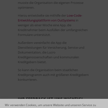
musste die Organisation die eigenen Prozesse
optimieren.
Hierzu entwickelte sie mithilfe der
Low-Code-
Entwicklungsplattform von OutSystems
in
weniger als einer Woche eine App, die
Kreditnehmer beim Ausfüllen der umfangreichen
Formulare unterstützt.
Außerdem vereinfacht die App die
Dienstleistungen für Versicherung, Service und
Dokumentation, die Lucro
Kreditgenossenschaften und kommunalen
Kreditgebern bietet.
So kann die Organisation beim staatlichen
Kreditprogramm auch mit größeren Kreditgebern
konkurrieren.
IHR FEEDBACK IST UNS WICHTIG!
Wir verwenden Cookies, um unsere Website und unseren Service zu