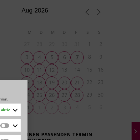
M
D
M
D
F
S
S
27
28
29
30
31
1
2
7
8
9
3
4
5
6
13
14
15
16
10
11
12
22
23
17
18
19
20
21
29
30
24
25
26
27
28
inien
.
4
5
6
31
1
2
3
aktiv
Statistiken
KEINEN PASSENDEN TERMIN