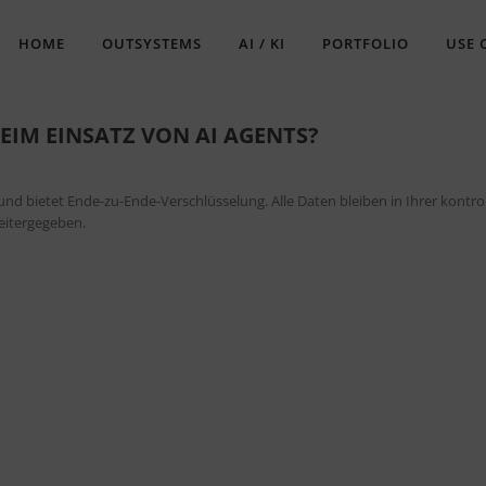
HOME
OUTSYSTEMS
AI / KI
PORTFOLIO
USE 
BEIM EINSATZ VON AI AGENTS?
d bietet Ende-zu-Ende-Verschlüsselung. Alle Daten bleiben in Ihrer kontrol
eitergegeben.