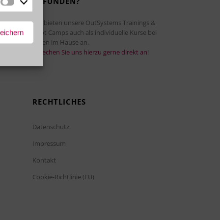
GEFUNDEN?
Marketing
Wir bieten unsere OutSystems Trainings &
peichern
Boot Camps auch als individuelle Kurse bei
Ihnen im Hause an.
Sprechen Sie uns hierzu gerne direkt an
!
RECHTLICHES
Datenschutz
Impressum
Kontakt
Cookie-Richtlinie (EU)