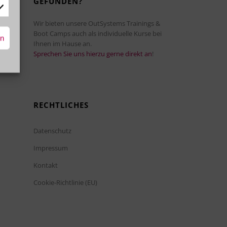
GEFUNDEN?
rketing
Wir bieten unsere OutSystems Trainings &
Boot Camps auch als individuelle Kurse bei
rn
Ihnen im Hause an.
Sprechen Sie uns hierzu gerne direkt an
!
RECHTLICHES
Datenschutz
Impressum
Kontakt
Cookie-Richtlinie (EU)