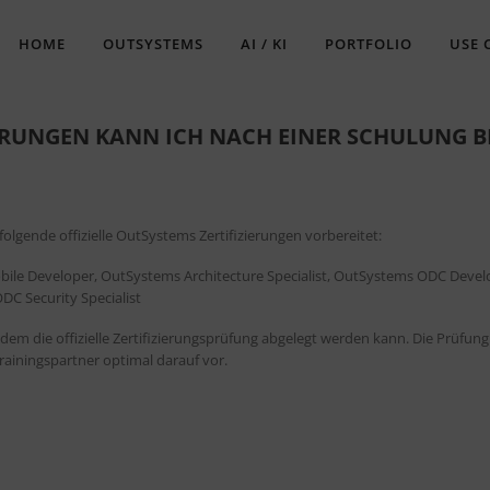
HOME
OUTSYSTEMS
AI / KI
PORTFOLIO
USE 
ERUNGEN KANN ICH NACH EINER SCHULUNG B
olgende offizielle OutSystems Zertifizierungen vorbereitet:
ile Developer, OutSystems Architecture Specialist, OutSystems ODC Devel
C Security Specialist
em die offizielle Zertifizierungsprüfung abgelegt werden kann. Die Prüfung
 Trainingspartner optimal darauf vor.