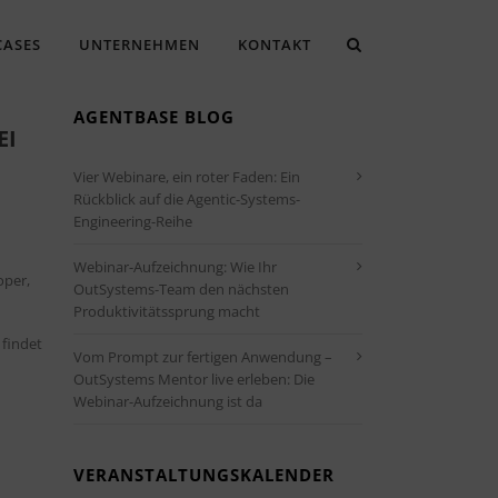
CASES
UNTERNEHMEN
KONTAKT
AGENTBASE BLOG
EI
Vier Webinare, ein roter Faden: Ein
Rückblick auf die Agentic-Systems-
Engineering-Reihe
Webinar-Aufzeichnung: Wie Ihr
oper,
OutSystems-Team den nächsten
Produktivitätssprung macht
 findet
Vom Prompt zur fertigen Anwendung –
OutSystems Mentor live erleben: Die
Webinar-Aufzeichnung ist da
VERANSTALTUNGSKALENDER