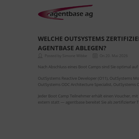
WELCHE OUTSYSTEMS ZERTIFIZI
AGENTBASE ABLEGEN?
Posted by Simone Wibbe
On 20. Mai 2026
Nach Abschluss eines Boot Camps sind Sie optimal auf f
OutSystems Reactive Developer (O11), OutSystems Mob
OutSystems ODC Architecture Specialist, OutSystems OD
Jeder Boot Camp Teilnehmer erhält einen Voucher, mit d
extern statt — agentbase bereitet Sie als zertifizierter