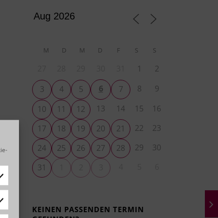
M
D
M
D
F
S
S
27
28
29
30
31
1
2
6
8
9
3
4
5
7
13
14
15
16
10
11
12
22
23
17
18
19
20
21
29
30
24
25
26
27
28
ie-
4
5
6
31
1
2
3
tistiken
KEINEN PASSENDEN TERMIN