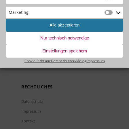
Statistik
Marketing
Marketin
KEINEN PASSENDEN TERMIN
Alle akzeptieren
GEFUNDEN?
Nur technisch notwendige
Wir bieten unsere OutSystems Trainings & Boot
Camps auch als individuelle Kurse bei Ihnen im
Einstellungen speichern
Hause an.
Sprechen Sie uns hierzu gerne direkt an
!
Cookie-Richtlinie
Datenschutzerklärung
Impressum
RECHTLICHES
Datenschutz
Impressum
Kontakt