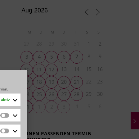
M
D
M
D
F
S
S
27
28
29
30
31
1
2
7
8
9
3
4
5
6
13
14
15
16
10
11
12
22
23
17
18
19
20
21
inien
.
29
30
24
25
26
27
28
aktiv
4
5
6
31
1
2
3
Statistiken
KEINEN PASSENDEN TERMIN
Marketing