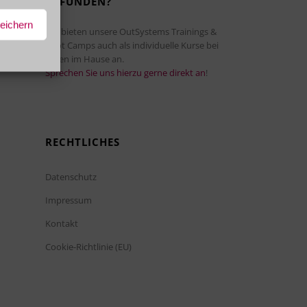
GEFUNDEN?
peichern
Wir bieten unsere OutSystems Trainings &
Boot Camps auch als individuelle Kurse bei
Ihnen im Hause an.
Sprechen Sie uns hierzu gerne direkt an
!
RECHTLICHES
Datenschutz
Impressum
Kontakt
Cookie-Richtlinie (EU)