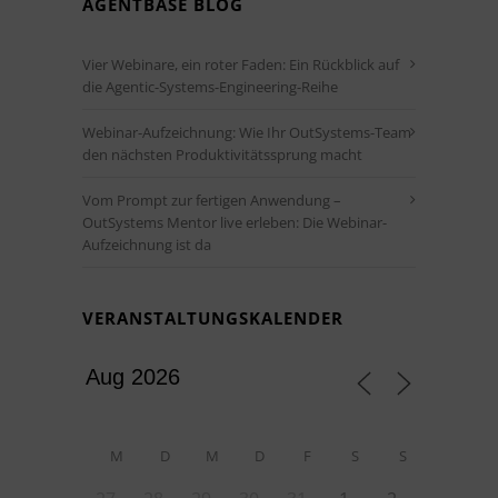
AGENTBASE BLOG
Vier Webinare, ein roter Faden: Ein Rückblick auf
die Agentic-Systems-Engineering-Reihe
Webinar-Aufzeichnung: Wie Ihr OutSystems-Team
den nächsten Produktivitätssprung macht
Vom Prompt zur fertigen Anwendung –
OutSystems Mentor live erleben: Die Webinar-
Aufzeichnung ist da
VERANSTALTUNGSKALENDER
M
D
M
D
F
S
S