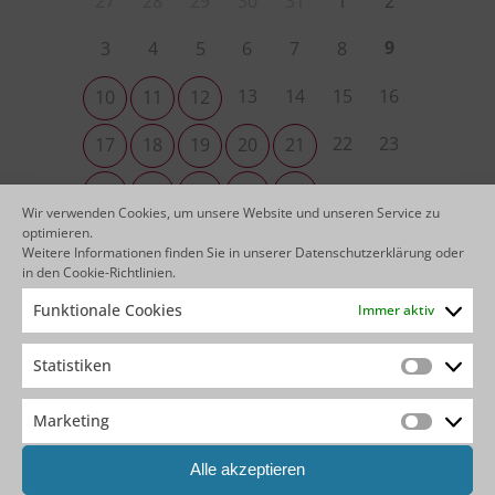
27
28
29
30
31
1
2
9
3
4
5
6
7
8
13
14
15
16
10
11
12
22
23
17
18
19
20
21
29
30
24
25
26
27
28
Wir verwenden Cookies, um unsere Website und unseren Service zu
optimieren.
4
5
6
31
1
2
3
Weitere Informationen finden Sie in unserer
Datenschutzerklärung
oder
in den
Cookie-Richtlinien
.
Funktionale Cookies
Immer aktiv
KEINEN PASSENDEN TERMIN
GEFUNDEN?
Statistiken
Statistik
Wir bieten unsere OutSystems Trainings & Boot
Marketing
Camps auch als individuelle Kurse bei Ihnen im
Marketin
Hause an.
Alle akzeptieren
Sprechen Sie uns hierzu gerne direkt an
!