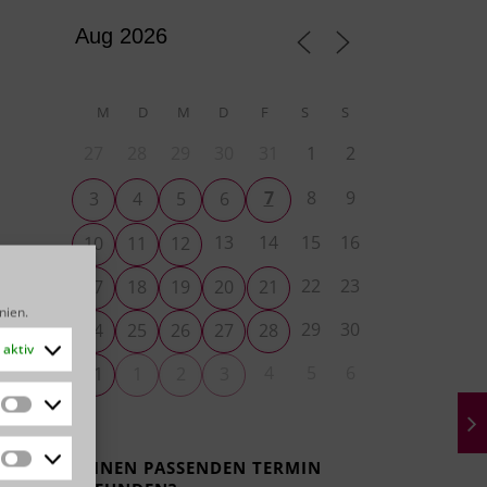
M
D
M
D
F
S
S
27
28
29
30
31
1
2
7
8
9
3
4
5
6
13
14
15
16
10
11
12
22
23
17
18
19
20
21
inien
.
29
30
24
25
26
27
28
aktiv
4
5
6
31
1
2
3
Statistiken
KEINEN PASSENDEN TERMIN
Marketing