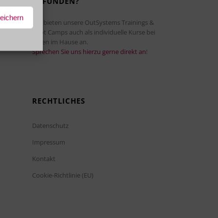
GEFUNDEN?
peichern
Wir bieten unsere OutSystems Trainings &
Boot Camps auch als individuelle Kurse bei
Ihnen im Hause an.
Sprechen Sie uns hierzu gerne direkt an
!
RECHTLICHES
Datenschutz
Impressum
Kontakt
Cookie-Richtlinie (EU)