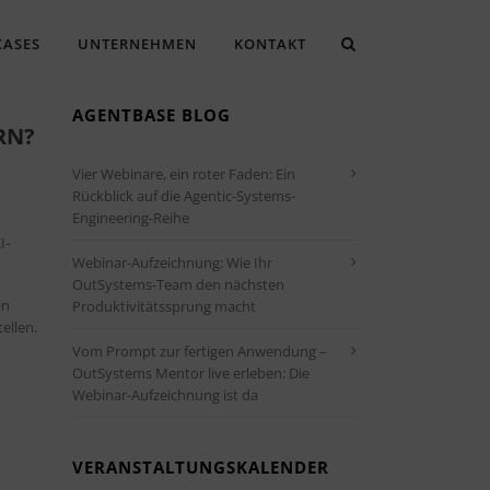
CASES
UNTERNEHMEN
KONTAKT
AGENTBASE BLOG
RN?
Vier Webinare, ein roter Faden: Ein
Rückblick auf die Agentic-Systems-
Engineering-Reihe
I-
Webinar-Aufzeichnung: Wie Ihr
OutSystems-Team den nächsten
in
Produktivitätssprung macht
ellen.
Vom Prompt zur fertigen Anwendung –
OutSystems Mentor live erleben: Die
Webinar-Aufzeichnung ist da
VERANSTALTUNGSKALENDER