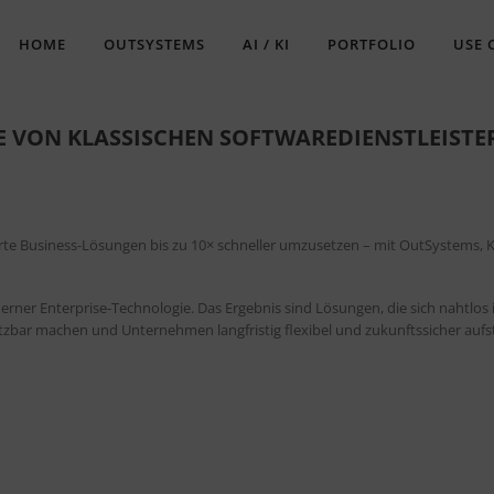
HOME
OUTSYSTEMS
AI / KI
PORTFOLIO
USE 
 VON KLASSISCHEN SOFTWAREDIENSTLEISTE
e Business-Lösungen bis zu 10× schneller umzusetzen – mit OutSystems, K
rner Enterprise-Technologie. Das Ergebnis sind Lösungen, die sich nahtlos 
tzbar machen und Unternehmen langfristig flexibel und zukunftssicher aufst