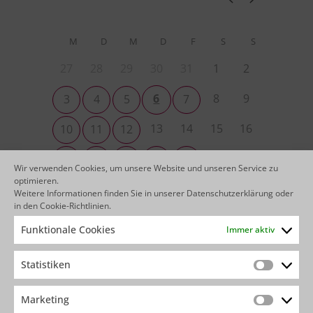
M
D
M
D
F
S
S
27
28
29
30
31
1
2
6
8
9
3
4
5
7
13
14
15
16
10
11
12
22
23
17
18
19
20
21
Wir verwenden Cookies, um unsere Website und unseren Service zu
optimieren.
29
30
24
25
26
27
28
Weitere Informationen finden Sie in unserer
Datenschutzerklärung
oder
in den
Cookie-Richtlinien
.
4
5
6
31
1
2
3
Funktionale Cookies
Immer aktiv
Statistiken
Statistik
KEINEN PASSENDEN TERMIN
GEFUNDEN?
Marketing
Marketin